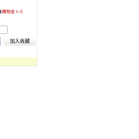
源。※本產品僅有
購物金
Genie Mini雲台
0
元
加入收藏