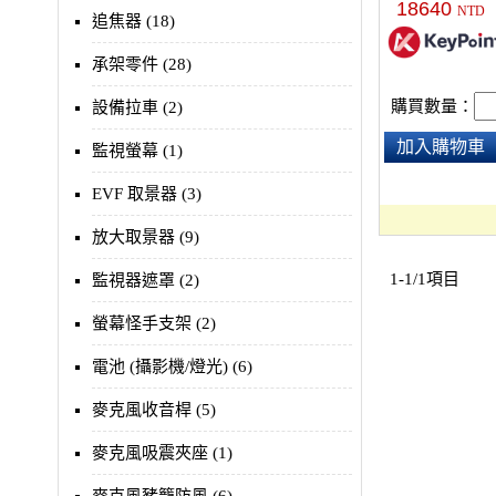
18640
NTD
鏡位更滑順更多
追焦器 (18)
天軌，不含Genie&
承架零件 (28)
購買數量：
設備拉車 (2)
加入購物車
監視螢幕 (1)
EVF 取景器 (3)
放大取景器 (9)
1-1/1項目
監視器遮罩 (2)
螢幕怪手支架 (2)
電池 (攝影機/燈光) (6)
麥克風收音桿 (5)
麥克風吸震夾座 (1)