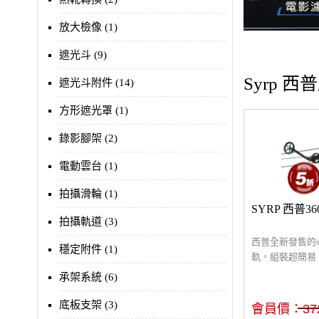
放大檢像 (1)
遮光斗 (9)
Syrp 
遮光斗附件 (14)
方形遮光罩 (1)
錄影腳架 (2)
電動雲台 (1)
拍攝滑輪 (1)
SYRP 西普
拍攝軌道 (3)
西普全新發售的sli
穩定附件 (1)
軌，組裝超簡易
用場地，可大大
承架系統 (6)
離，還可搭配西普
Genie Min
底板支架 (3)
會員價：
37
及內部自動操控