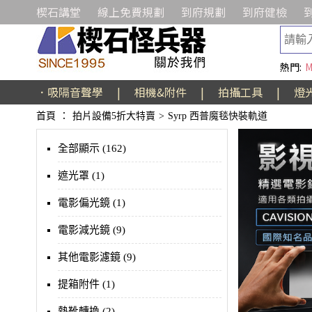
楔石講堂
線上免費規劃
到府規劃
到府健檢
熱門:
M
．吸隔音聲學
|
相機&附件
|
拍攝工具
|
燈
首頁
：
拍片設備5折大特賣
>
Syrp 西普魔毯快裝軌道
全部顯示 (162)
遮光罩 (1)
電影偏光鏡 (1)
電影減光鏡 (9)
其他電影濾鏡 (9)
提箱附件 (1)
熱靴轉換 (2)