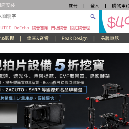
到府安裝
購物車(
註冊
|
登入
|
UTEE
DeEcho
隔音窗簾
門板隔音
阻尼隔音毯
光&影棚
|
錄音&音響
|
Peak Design
|
品牌專館