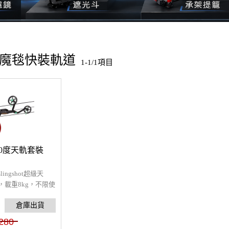
西普魔毯快裝軌道
1-1/1項目
360度天軌套裝
ngshot超級天
，載重8kg，不限使
的延長拍攝運鏡距
系統的Genie&
i使用，利用器材的結合
280
演算的功能使拍攝