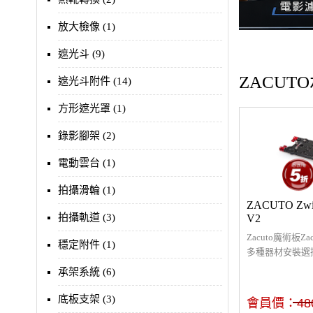
放大檢像 (1)
遮光斗 (9)
ZACUT
遮光斗附件 (14)
方形遮光罩 (1)
錄影腳架 (2)
電動雲台 (1)
拍攝滑輪 (1)
ZACUTO Z
拍攝軌道 (3)
V2
Zacuto魔術板Zac
穩定附件 (1)
多種器材安裝選
不同器材安裝，
承架系統 (6)
座、混音器…等
為15mm，可安
底板支架 (3)
會員價：
48