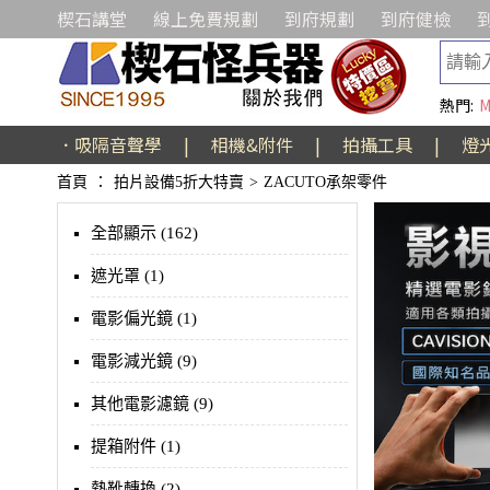
楔石講堂
線上免費規劃
到府規劃
到府健檢
熱門:
M
．吸隔音聲學
|
相機&附件
|
拍攝工具
|
燈
首頁
：
拍片設備5折大特賣
>
ZACUTO承架零件
全部顯示 (162)
遮光罩 (1)
電影偏光鏡 (1)
電影減光鏡 (9)
其他電影濾鏡 (9)
提箱附件 (1)
熱靴轉換 (2)