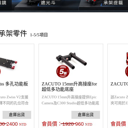
O承架零件
1-5/5項目
wiss 多孔功能板
ZACUTO 15mm升高接座for
ZACUTO
超低多功能底座
uto Zwiss V2支援
ZACUTO 15mm升高接座提供Epic
該Zacut
擇不同的孔位符合
Camera及C300 Studio超低多功能底
夾可用於Z
可安裝怪手、電池
座使用
使用於數
等設備，支援管徑
器。夾座
裝於你的承架上。
口，可以連接
00
2400
會員價：
1920
960
會員價
NTD
NTD
桿。