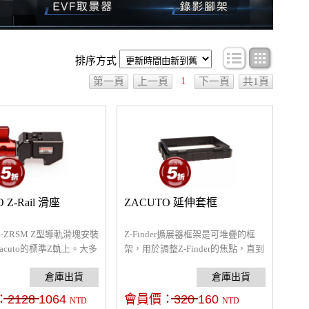
條目顯示
圖文顯
排序方式
1
第一頁
上一頁
下一頁
共1頁
 Z-Rail 滑座
ZACUTO 延伸套框
o Z-ZRSM Z型導軌滑塊安裝
Z-Finder擴展器框架是可堆疊的框
acuto的標準Z軌上。大多
架，用於調整Z-Finder的焦點，直到
相機頂部手柄和電子取景
LCD屏幕對準目標為止。
右側它有一個螺紋桿接
Zacuto15mm 延伸
：
2128
1064
會員價：
320
160
NTD
NTD