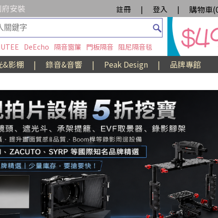
到府安裝
購物車(
註冊
|
登入
|
UTEE
DeEcho
隔音窗簾
門板隔音
阻尼隔音毯
光&影棚
|
錄音&音響
|
Peak Design
|
品牌專館