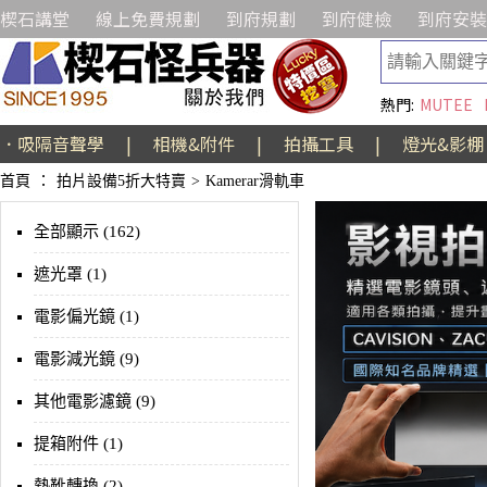
楔石講堂
線上免費規劃
到府規劃
到府健檢
到府安裝
熱門:
MUTEE
．吸隔音聲學
|
相機&附件
|
拍攝工具
|
燈光&影棚
首頁
：
拍片設備5折大特賣
>
Kamerar滑軌車
全部顯示 (162)
遮光罩 (1)
電影偏光鏡 (1)
電影減光鏡 (9)
其他電影濾鏡 (9)
提箱附件 (1)
熱靴轉換 (2)