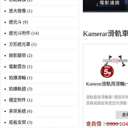
放大檢像 (1)
遮光斗 (9)
Kamerar滑軌
遮光斗附件 (14)
方形遮光罩 (1)
錄影腳架 (2)
電動雲台 (1)
拍攝滑輪 (1)
Kamerar滑軌用滑輪(
拍攝軌道 (3)
滑軌變身滑輪車! 適用所
穩定附件 (1)
直線或圓弧角度定向滑動
軌功能用途更廣更方便。
承架系統 (6)
底板支架 (3)
會員價：
2080
104