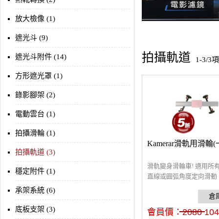
放大檢像 (1)
遮光斗 (9)
拍攝軌道
遮光斗附件 (14)
1-3/3
方形遮光罩 (1)
錄影腳架 (2)
電動雲台 (1)
拍攝滑輪 (1)
Kamerar滑軌用滑輪(
拍攝軌道 (3)
滑軌變身滑輪車! 適用所
穩定附件 (1)
直線或圓弧角度定向滑動
軌功能用途更廣更方便。
承架系統 (6)
底板支架 (3)
會員價：
2080
104