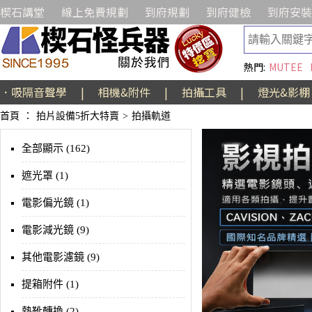
楔石講堂
線上免費規劃
到府規劃
到府健檢
到府安裝
熱門:
MUTEE
．吸隔音聲學
|
相機&附件
|
拍攝工具
|
燈光&影棚
首頁
：
拍片設備5折大特賣
>
拍攝軌道
全部顯示 (162)
遮光罩 (1)
電影偏光鏡 (1)
電影減光鏡 (9)
其他電影濾鏡 (9)
提箱附件 (1)
熱靴轉換 (2)