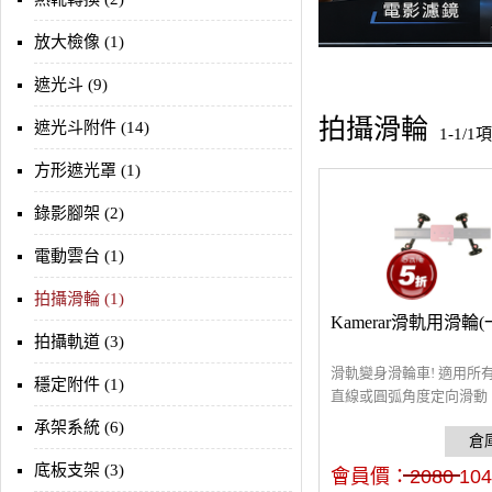
放大檢像 (1)
遮光斗 (9)
拍攝滑輪
遮光斗附件 (14)
1-1/1
方形遮光罩 (1)
錄影腳架 (2)
電動雲台 (1)
拍攝滑輪 (1)
Kamerar滑軌用滑輪(
拍攝軌道 (3)
滑軌變身滑輪車! 適用所
穩定附件 (1)
直線或圓弧角度定向滑動
軌功能用途更廣更方便。
承架系統 (6)
底板支架 (3)
會員價：
2080
104