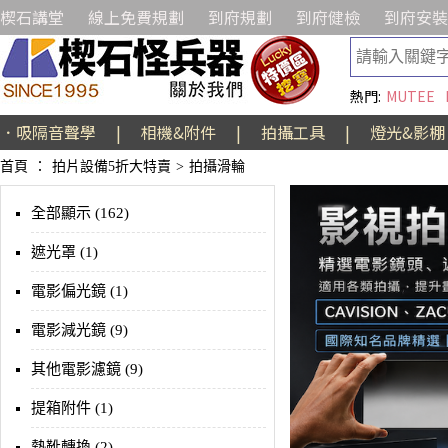
楔石講堂
線上免費規劃
到府規劃
到府健檢
到府安裝
熱門:
MUTEE
．吸隔音聲學
|
相機&附件
|
拍攝工具
|
燈光&影棚
首頁
：
拍片設備5折大特賣
>
拍攝滑輪
全部顯示 (162)
遮光罩 (1)
電影偏光鏡 (1)
電影減光鏡 (9)
其他電影濾鏡 (9)
提箱附件 (1)
熱靴轉換 (2)