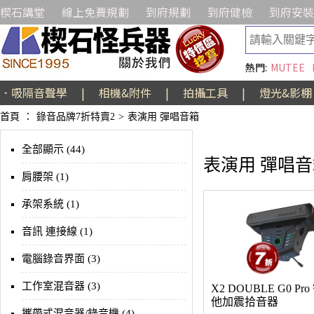
楔石講堂
線上免費規劃
到府規劃
到府健檢
到府安裝
熱門:
MUTEE
．吸隔音聲學
|
相機&附件
|
拍攝工具
|
燈光&影棚
首頁
：
錄音品牌7折特賣2
>
表演用 彈唱音箱
全部顯示 (44)
表演用 彈唱
肩腰架 (1)
承架系統 (1)
音訊 連接線 (1)
電腦錄音界面 (3)
工作室混音器 (3)
X2 DOUBLE G0 Pr
他加震拾音器
攜帶式混音器/錄音機 (4)