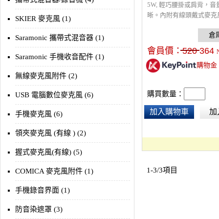
5W, 輕巧腰掛或肩背，
晰。內附有線頭戴式麥克
SKIER 麥克風 (1)
芽連接手機，也能使用隨
憶卡進行播放或錄音。充
Saramonic 攜帶式混音器 (1)
續使用15小時。適合講師
會員價：
520
364
員、導遊 、演講，採USB
Saramonic 手機收音配件 (1)
購物金
無線麥克風附件 (2)
購買數量：
USB 電腦數位麥克風 (6)
加入購物車
加
手機麥克風 (6)
領夾麥克風 (有線 ) (2)
握式麥克風(有線) (5)
1-3/3項目
COMICA 麥克風附件 (1)
手機錄音界面 (1)
防音染遮罩 (3)