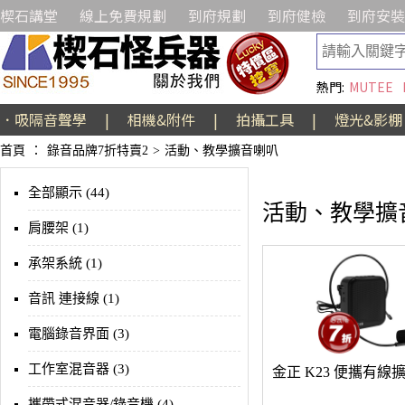
楔石講堂
線上免費規劃
到府規劃
到府健檢
到府安裝
熱門:
MUTEE
．吸隔音聲學
|
相機&附件
|
拍攝工具
|
燈光&影棚
首頁
：
錄音品牌7折特賣2
>
活動、教學擴音喇叭
全部顯示 (44)
活動、教學擴
肩腰架 (1)
承架系統 (1)
音訊 連接線 (1)
電腦錄音界面 (3)
工作室混音器 (3)
金正 K23 便攜有線
攜帶式混音器/錄音機 (4)