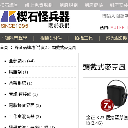
楔石講堂
線上免費規劃
到府規劃
到府健檢
到府安裝
熱門:
MUTEE
．吸隔音聲學
|
相機&附件
|
拍攝工具
|
燈光&影棚
首頁
：
錄音品牌7折特賣2
>
頭戴式麥克風
全部顯示 (44)
頭戴式麥克風
肩腰架 (1)
承架系統 (1)
音訊 連接線 (1)
電腦錄音界面 (3)
工作室混音器 (3)
金正 K23 便攜藍芽
器(2.4G)
攜帶式混音器/錄音機 (4)