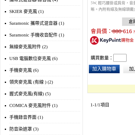
5W, 輕巧腰掛或肩背，
晰。內附有線及無線頭戴
SKIER 麥克風 (1)
風，可依需要配用。可藍
機，也能使用隨身碟及記
Saramonic 攜帶式混音器 (1)
播放或錄音。充飽電可連續
會員價：
880
616
小時。適合講師、解說員
Saramonic 手機收音配件 (1)
購物金
演講，採USB-C充電。
無線麥克風附件 (2)
購買數量：
USB 電腦數位麥克風 (6)
加入購物車
加
手機麥克風 (6)
領夾麥克風 (有線 ) (2)
握式麥克風(有線) (5)
1-1/1項目
COMICA 麥克風附件 (1)
手機錄音界面 (1)
防音染遮罩 (3)