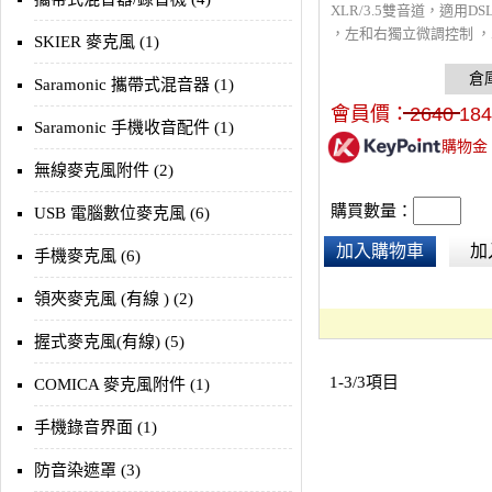
XLR/3.5雙音道，適用D
，左和右獨立微調控制 ，
SKIER 麥克風 (1)
體聲輸出切換 ，支援XLR&
風，抵噪開關
Saramonic 攜帶式混音器 (1)
會員價：
2640
184
Saramonic 手機收音配件 (1)
購物金
無線麥克風附件 (2)
購買數量：
USB 電腦數位麥克風 (6)
加入購物車
加
手機麥克風 (6)
領夾麥克風 (有線 ) (2)
握式麥克風(有線) (5)
1-3/3項目
COMICA 麥克風附件 (1)
手機錄音界面 (1)
防音染遮罩 (3)