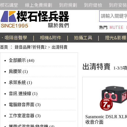
楔石講堂
線上免費規劃
到府規劃
到府健檢
到府安裝
熱門:
MUTEE
．吸隔音聲學
|
相機&附件
|
拍攝工具
|
燈光&影棚
首頁
：
錄音品牌7折特賣2
>
出清特賣
全部顯示 (44)
出清特賣
1-3/3
肩腰架 (1)
承架系統 (1)
音訊 連接線 (1)
電腦錄音界面 (3)
工作室混音器 (3)
Saramonic DSLR 
收音介面
攜帶式混音器/錄音機 (4)