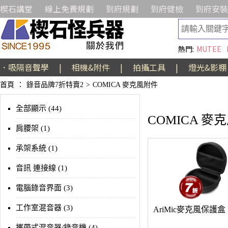
楔石講堂
線上免費規劃
到府規劃
到府健檢
到府安裝
熱門:
MUTEE
．吸隔音聲學
|
相機&附件
|
拍攝工具
|
燈光&影棚
首頁
：
錄音品牌7折特賣2
>
COMICA 麥克風附件
全部顯示 (44)
COMICA 麥
肩腰架 (1)
承架系統 (1)
音訊 連接線 (1)
電腦錄音界面 (3)
工作室混音器 (3)
AriMic麥克風保護盒
攜帶式混音器/錄音機 (4)