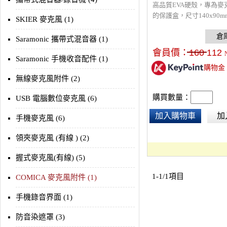
高品質EVA硬殼，專為麥
的保護盒，尺寸140x90
SKIER 麥克風 (1)
130g，可放置 Sony
ECMXYST1M、Rode Vid
Saramonic 攜帶式混音器 (1)
VideoMicro Me，也
會員價：
160
112
各類配件。
Saramonic 手機收音配件 (1)
購物金
無線麥克風附件 (2)
購買數量：
USB 電腦數位麥克風 (6)
加入購物車
加
手機麥克風 (6)
領夾麥克風 (有線 ) (2)
握式麥克風(有線) (5)
1-1/1項目
COMICA 麥克風附件 (1)
手機錄音界面 (1)
防音染遮罩 (3)