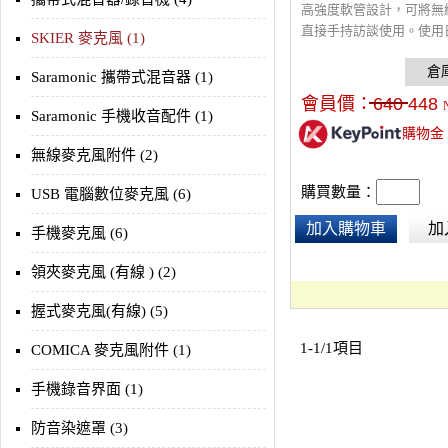
高強度軟管設計，可將無
直接手持訪談使用。使用
SKIER 麥克風 (1)
感度音頭，人聲乾淨飽和
度，且不易收到環境雜音
Saramonic 攜帶式混音器 (1)
Sennheiser、COMICA、W
會員價：
640
448
GO系列無線麥克風。
Saramonic 手機收音配件 (1)
購物金
無線麥克風附件 (2)
購買數量：
USB 電腦數位麥克風 (6)
加入購物車
加
手機麥克風 (6)
領夾麥克風 (有線 ) (2)
握式麥克風(有線) (5)
1-1/1項目
COMICA 麥克風附件 (1)
手機錄音界面 (1)
防音染遮罩 (3)