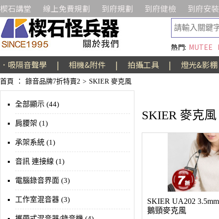
楔石講堂
線上免費規劃
到府規劃
到府健檢
到府安裝
熱門:
MUTEE
．吸隔音聲學
|
相機&附件
|
拍攝工具
|
燈光&影棚
首頁
：
錄音品牌7折特賣2
>
SKIER 麥克風
全部顯示 (44)
SKIER 麥克風
肩腰架 (1)
承架系統 (1)
音訊 連接線 (1)
電腦錄音界面 (3)
工作室混音器 (3)
SKIER UA202 3.5
鵝頸麥克風
攜帶式混音器/錄音機 (4)