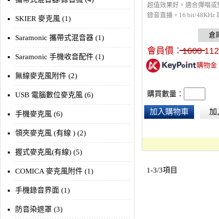
超值效果好。適合彈唱或
錄音直播。16 bit/48KH
SKIER 麥克風 (1)
接2個XLR或6.3mm麥
切成吉他樂器輸入，可48
Saramonic 攜帶式混音器 (1)
用高品質電容麥克風。具
會員價：
1600
112
果。一耳機監聽孔，可用U
Saramonic 手機收音配件 (1)
購物金
手機或電腦。2組輸出。搭
無線麥克風附件 (2)
頭電容麥克風或無線麥克
購買數量：
USB 電腦數位麥克風 (6)
加入購物車
加
手機麥克風 (6)
領夾麥克風 (有線 ) (2)
握式麥克風(有線) (5)
1-3/3項目
COMICA 麥克風附件 (1)
手機錄音界面 (1)
防音染遮罩 (3)