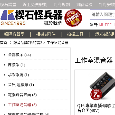
楔石講堂
線上免費規劃
到府規劃
到府健檢
到府安裝
熱門:
MUTEE
．吸隔音聲學
|
相機&附件
|
拍攝工具
|
燈光&影棚
首頁
：
錄音品牌7折特賣2
>
工作室混音器
全部顯示 (44)
工作室混音器
肩腰架 (1)
承架系統 (1)
音訊 連接線 (1)
電腦錄音界面 (3)
工作室混音器 (3)
Q16 專業直播/唱歌 
音介面(48V)
攜帶式混音器/錄音機 (4)