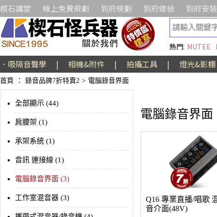
楔石講堂
線上免費規劃
到府規劃
到府健檢
到府安裝
熱門:
MUTEE
．吸隔音聲學
|
相機&附件
|
拍攝工具
|
燈光&影棚
首頁
：
錄音品牌7折特賣2
>
電腦錄音界面
全部顯示 (44)
電腦錄音界面
肩腰架 (1)
承架系統 (1)
音訊 連接線 (1)
電腦錄音界面 (3)
工作室混音器 (3)
Q16 專業直播/唱歌 
音介面(48V)
攜帶式混音器/錄音機 (4)