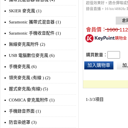
超值效果好。適合彈唱或
錄音直播。16 bit/48KH
SKIER 麥克風 (1)
接2個XLR或6.3mm麥
切成吉他樂器輸入，可48
Saramonic 攜帶式混音器 (1)
用高品質電容麥克風。具
會員價：
1600
112
果。一耳機監聽孔，可用U
Saramonic 手機收音配件 (1)
購物金
手機或電腦。2組輸出。搭
無線麥克風附件 (2)
頭電容麥克風或無線麥克
購買數量：
USB 電腦數位麥克風 (6)
加入購物車
加
手機麥克風 (6)
領夾麥克風 (有線 ) (2)
握式麥克風(有線) (5)
1-3/3項目
COMICA 麥克風附件 (1)
手機錄音界面 (1)
防音染遮罩 (3)