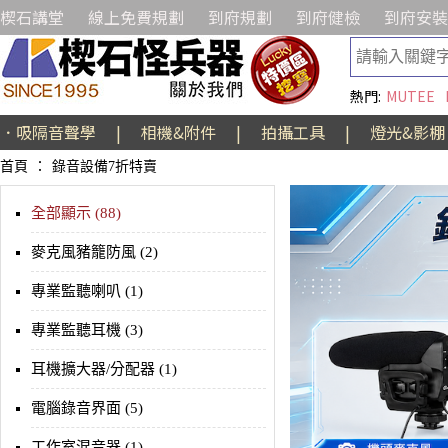
楔石講堂
線上免費規劃
到府規劃
到府健檢
到府安裝
熱門:
MUTEE
．吸隔音聲學
|
相機&附件
|
拍攝工具
|
燈光&影棚
首頁
：
錄音設備7折特賣
全部顯示 (88)
麥克風豬籠防風 (2)
專業監聽喇叭 (1)
專業監聽耳機 (3)
耳機擴大器/分配器 (1)
電腦錄音界面 (5)
工作室混音器 (1)