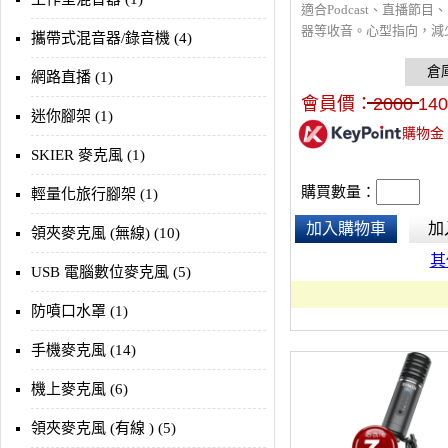
適合Podcast、直播節目
器等收音。心型指向，減
攜帶式混音器/錄音機 (4)
要的背景噪聲，並專注於
方的音頻拾取。鋁合金外
網路直播 (1)
強的抗干擾能力，支援48
會員價：
2000
140
源及3號1.5V電池，適用
迷你腳架 (1)
購物金
內採訪、現場直播和紀錄
SKIER 麥克風 (1)
購買數量：
輕量化旅行腳架 (1)
加入購物車
加
領夾麥克風 (無線) (10)
其
USB 電腦數位麥克風 (5)
防噴口水罩 (1)
手機麥克風 (14)
機上麥克風 (6)
領夾麥克風 (有線 ) (5)