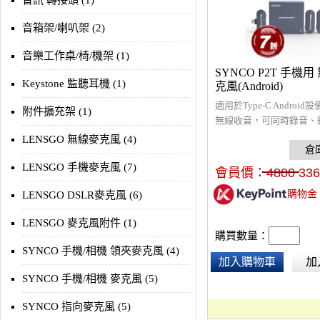
音訊 轉接頭 (1)
音箱架/喇叭架 (2)
音樂工作桌/椅/機架 (1)
SYNCO P2T 手機用
Keystone 監聽耳機 (1)
克風(Android)
適用於Type-C Androi
附件擴充架 (1)
無線收音，可同時錄音、
道/立體聲，免去繁瑣後
LENSGO 無線麥克風 (4)
輸距離可達150m，抽屜
盒，觸點快速充電，內置
LENSGO 手機麥克風 (7)
會員價：
4800
336
續航5小時，也支持邊錄
購物金
LENSGO DSLR麥克風 (6)
高保真聲音、即時耳機監
聲特效及智慧降噪晶片，
LENSGO 麥克風附件 (1)
內容，大幅降低背景雜音
購買數量：
播高品質，表面類膚材質
SYNCO 手機/相機 領夾麥克風 (4)
指紋。
加入購物車
加
SYNCO 手機/相機 麥克風 (5)
SYNCO 指向麥克風 (5)