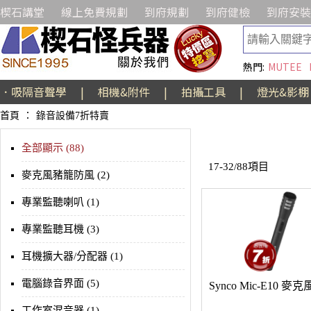
楔石講堂
線上免費規劃
到府規劃
到府健檢
到府安裝
熱門:
MUTEE
．吸隔音聲學
|
相機&附件
|
拍攝工具
|
燈光&影棚
首頁
：
錄音設備7折特賣
全部顯示 (88)
17-32/88項目
麥克風豬籠防風 (2)
專業監聽喇叭 (1)
專業監聽耳機 (3)
耳機擴大器/分配器 (1)
電腦錄音界面 (5)
Synco Mic-E10 麥克
工作室混音器 (1)