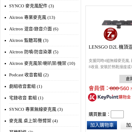
SYNCO 麥克風配件 (3)
Alctron 專業麥克風 (13)
Alctron 混音/錄音介面 (6)
Alctron 監聽耳機 (3)
LENSGO D2L 機
Alctron 防噴/防音染罩 (5)
支援同時4組無線麥克風, 
Alctron 麥克風架/喇叭架/機架 (10)
8收音, 安裝於熱靴接座或
架, 輸出/輸入接口3.5mm TR
Podcast 收音套組 (2)
材質輕巧耐用, 重量85g, 
19.2*23*2.7cm
劇組收音套組 (1)
會員價：
800
560
購物金
宅錄收音 套組 (1)
SYNCO 專業無線麥克風 (3)
購買數量：
麥克風 桌上架/懸臂架 (4)
加入購物車
加