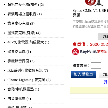
超指向麥克風(槍型) (2)
Synco CMic-V1 U
表演現場立體收音 (1)
克風
可使用3.5mm或XLR連接
錄音室麥克風 (9)
幻象電源/3號電池兩用電
錄音棚或戶外提供廣播級
握式麥克風(有線) (4)
78dB高信噪比，鍍金XL
保高品質傳輸。CNC黃銅
48V幻象電源/前級擴大 (1)
會員價：
3600
252
構，堅固耐用，降低訊號
邊界麥克風 (1)
購物金
180Hz高通濾波器，可將
噪聲和低頻降至最低，戶
手機錄音界面 (2)
理想選擇！附桌上三腳架
購買數量：
罩、USB線及1.5mOTG線
iRig系列行動數位音訊 (7)
加入購物車
加
iPhone Lightning 麥克風 (2)
其
音箱/喇叭避震墊 (1)
防音染遮罩 (4)