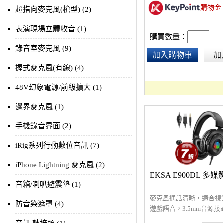
購物金
時間使用無壓力，適合錄
超指向麥克風(槍型) (2)
音、編曲製作監聽的最佳
表演現場立體收音 (1)
購買數量：
錄音室麥克風 (9)
加入購物車
加
握式麥克風(有線) (4)
48V幻象電源/前級擴大 (1)
邊界麥克風 (1)
手機錄音界面 (2)
iRig系列行動數位音訊 (7)
iPhone Lightning 麥克風 (2)
EKSA E900DL 多
音箱/喇叭避震墊 (1)
麥克風通話清晰，適合視
防音染遮罩 (4)
遊戲語音，3.5mm音源
種設備，USB供電競燈效，