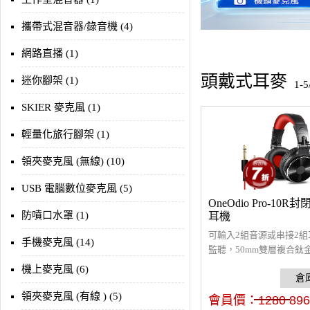
攜帶式混音器/錄音機 (4)
網路直播 (1)
頭戴式耳麥
迷你腳架 (1)
1-
SKIER 麥克風 (1)
輕量化旅行腳架 (1)
領夾麥克風 (無線) (10)
USB 電腦數位麥克風 (5)
OneOdio Pro-10
防噴口水罩 (1)
耳機
可輸入2組音源或串接2組
手機麥克風 (14)
監聽，50mm雙層複合鈦
元，音域完整均衡，細膩
機上麥克風 (6)
具3.5mm及6.35mm插
專業錄音介面及大部分的
領夾麥克風 (有線 ) (5)
會員價：
1280
896
置，配戴舒適、隔音效果