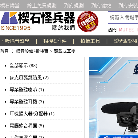
楔石講堂
線上免費規劃
到府規劃
到府健檢
到府安裝
熱門:
MUTEE
．吸隔音聲學
|
相機&附件
|
拍攝工具
|
燈光&影棚
首頁
：
錄音設備7折特賣
>
頭戴式耳麥
全部顯示 (88)
麥克風豬籠防風 (2)
專業監聽喇叭 (1)
專業監聽耳機 (3)
耳機擴大器/分配器 (1)
電腦錄音界面 (5)
工作室混音器 (1)