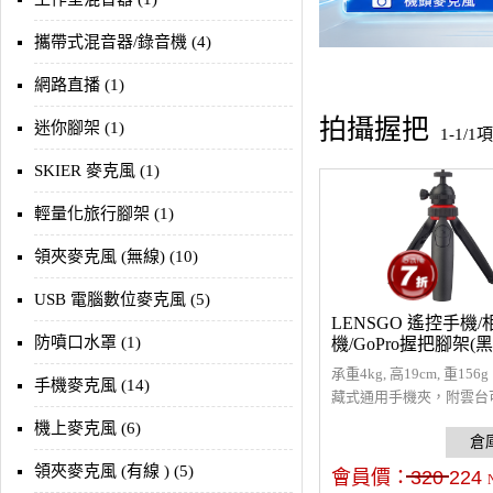
攜帶式混音器/錄音機 (4)
網路直播 (1)
拍攝握把
迷你腳架 (1)
1-1/1
SKIER 麥克風 (1)
輕量化旅行腳架 (1)
領夾麥克風 (無線) (10)
USB 電腦數位麥克風 (5)
LENSGO 遙控手機/
防噴口水罩 (1)
機/GoPro握把腳架(黑
承重4kg, 高19cm, 重15
手機麥克風 (14)
藏式通用手機夾，附雲台
整角度，手機/相機/GoPr
機上麥克風 (6)
當錄影用握把，ABS材質
用，折疊小巧好攜帶，也
領夾麥克風 (有線 ) (5)
會員價：
320
224
光、麥克風、相機，一物