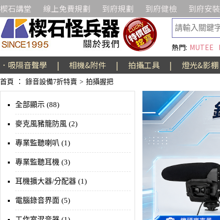
楔石講堂
線上免費規劃
到府規劃
到府健檢
到府安裝
熱門:
MUTEE
．吸隔音聲學
|
相機&附件
|
拍攝工具
|
燈光&影棚
首頁
：
錄音設備7折特賣
>
拍攝握把
全部顯示 (88)
麥克風豬籠防風 (2)
專業監聽喇叭 (1)
專業監聽耳機 (3)
耳機擴大器/分配器 (1)
電腦錄音界面 (5)
工作室混音器 (1)