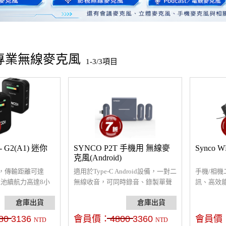
 專業無線麥克風
1-3/3項目
- G2(A1) 迷你
SYNCO P2T 手機用 無線麥
Synco 
克風(Android)
，傳輸距離可達
適用於Type-C Android設備，一對二
手機/相機
電池續航力高達8小
無線收音，可同時錄音、錄製單聲
訊、高效
電線支援USB-C充
道/立體聲，免去繁瑣後期處理，傳
輸可達50
節和即時監聽，立即
輸距離可達150m，抽屜式無線充電
量提示，
開機自動配對使用
盒，觸點快速充電，內置鋰電池可
系統。
80
3136
會員價：
4800
3360
會員價
NTD
NTD
面類膚材質耐磨不
續航5小時，也支持邊錄製邊充電。