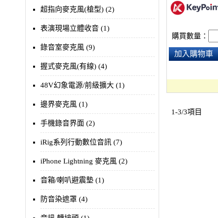
沾指紋。重量僅3
超指向麥克風(槍型) (2)
表演現場立體收音 (1)
購買數量：
錄音室麥克風 (9)
加入購物車
握式麥克風(有線) (4)
48V幻象電源/前級擴大 (1)
邊界麥克風 (1)
1-3/3項目
手機錄音界面 (2)
iRig系列行動數位音訊 (7)
iPhone Lightning 麥克風 (2)
音箱/喇叭避震墊 (1)
防音染遮罩 (4)