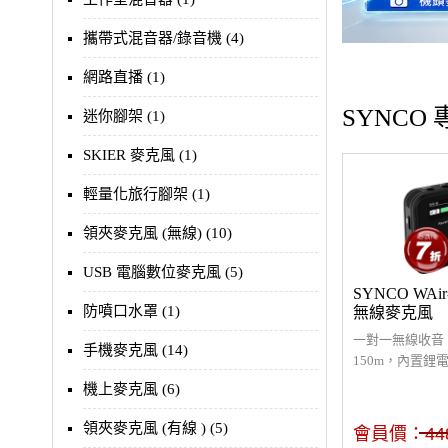
攜帶式混音器/錄音機 (4)
網路直播 (1)
SYNCO
迷你腳架 (1)
SKIER 麥克風 (1)
輕量化旅行腳架 (1)
領夾麥克風 (無線) (10)
USB 電腦數位麥克風 (5)
SYNCO WAir
防噴口水罩 (1)
無線麥克風
一對一無線收音
手機麥克風 (14)
150m，內置鋰
時，附2-in-1充
機上麥克風 (6)
電，5級增益調
掌握收音品質，
領夾麥克風 (有線 ) (5)
會員價：
44
上便捷快速，表