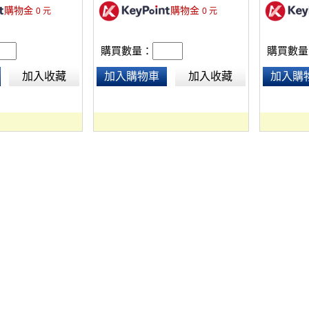
購物金
購物金
0
元
0
元
9g。
高保真聲音、即時耳機監聽、9種變
聲特效及智慧降噪晶片，豐富錄影
內容，大幅降低背景雜音，維持直
購買數量：
購買數量
播高品質，表面類膚材質耐磨不沾
指紋。
加入收藏
加入購物車
加入收藏
加入購