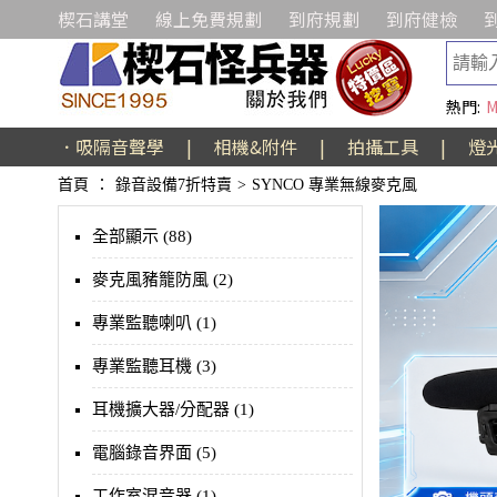
楔石講堂
線上免費規劃
到府規劃
到府健檢
熱門:
M
．吸隔音聲學
|
相機&附件
|
拍攝工具
|
燈
首頁
：
錄音設備7折特賣
>
SYNCO 專業無線麥克風
全部顯示 (88)
麥克風豬籠防風 (2)
專業監聽喇叭 (1)
專業監聽耳機 (3)
耳機擴大器/分配器 (1)
電腦錄音界面 (5)
工作室混音器 (1)