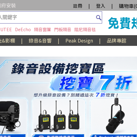
到府安裝
購物車(
註冊
|
登入
|
UTEE
DeEcho
隔音窗簾
門板隔音
阻尼隔音毯
光&影棚
|
錄音&音響
|
Peak Design
|
品牌專館