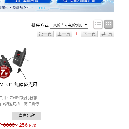
條目顯示
圖文顯
排序方式
1
第一頁
上一頁
下一頁
共1頁
WMic-T1 無線麥克風
二用，70dB信噪比低雜
能16頻道切換，高品質傳
M，支援耳機監聽，低電
可靠的無線領夾式麥克風
：
6080
4256
NTD