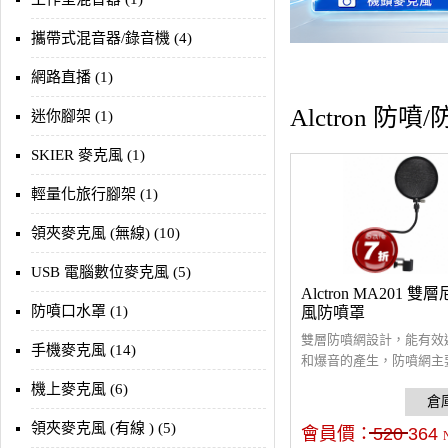
攜帶式混音器/錄音機 (4)
網路直播 (1)
Alctron 防
迷你腳架 (1)
SKIER 麥克風 (1)
輕量化旅行腳架 (1)
領夾麥克風 (無線) (10)
USB 電腦數位麥克風 (5)
Alctron MA201 
防噴口水罩 (1)
風防噴罩
雙層防噴網設計，能有效
手機麥克風 (14)
和爆音的產生，防噴網主
破音的氣流減弱，並對麥
機上麥克風 (6)
保護作用。耳機掛架和防
一設計， 解決了錄音完
領夾麥克風 (有線 ) (5)
會員價：
520
364
的情況，節約空間。