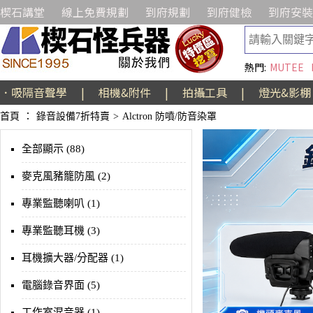
楔石講堂
線上免費規劃
到府規劃
到府健檢
到府安裝
熱門:
MUTEE
．吸隔音聲學
|
相機&附件
|
拍攝工具
|
燈光&影棚
首頁
：
錄音設備7折特賣
>
Alctron 防噴/防音染罩
全部顯示 (88)
麥克風豬籠防風 (2)
專業監聽喇叭 (1)
專業監聽耳機 (3)
耳機擴大器/分配器 (1)
電腦錄音界面 (5)
工作室混音器 (1)