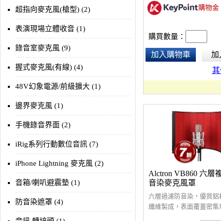
購物金
超指向麥克風(槍型) (2)
表演現場立體收音 (1)
購買數量：
錄音室麥克風 (9)
加入購物車
加
握式麥克風(有線) (4)
其
48V幻象電源/前級擴大 (1)
邊界麥克風 (1)
手機錄音界面 (2)
iRig系列行動數位音訊 (7)
iPhone Lightning 麥克風 (2)
Alctron VB860 
音箱/喇叭避震墊 (1)
音染麥克風罩
六層過濾防音染，優質鋁
防音染遮罩 (4)
纖維製成，表面覆蓋密集
孔，超大吸音表面積，聚