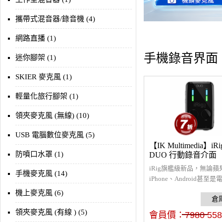
攜帶式混音器/錄音機 (4)
網路直播 (1)
手機錄音界面
迷你腳架 (1)
SKIER 麥克風 (1)
輕量化旅行腳架 (1)
領夾麥克風 (無線) (10)
USB 電腦數位麥克風 (5)
【IK Multimedia】iR
防噴口水罩 (1)
DUO 行動錄音介面
iRig旗艦級新品，無論蘋
手機麥克風 (14)
iPhone、Android甚至
相容，雙聲道輸入，可相容
機上麥克風 (6)
克風、6.3mm樂器、MID
時監聽耳機、喇叭輸出，
領夾麥克風 (有線 ) (5)
會員價：
7980
558
創作軟體，適合音樂工作