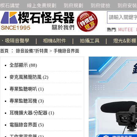
楔石講堂
線上免費規劃
到府規劃
到府健檢
到府安裝
熱門:
MUTEE
．吸隔音聲學
|
相機&附件
|
拍攝工具
|
燈光&影棚
首頁
：
錄音設備7折特賣
>
手機錄音界面
全部顯示 (88)
麥克風豬籠防風 (2)
專業監聽喇叭 (1)
專業監聽耳機 (3)
耳機擴大器/分配器 (1)
電腦錄音界面 (5)
工作室混音器 (1)