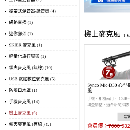
攜帶式混音器/錄音機 (4)
網路直播 (1)
機上麥克風
迷你腳架 (1)
1-
SKIER 麥克風 (1)
輕量化旅行腳架 (1)
領夾麥克風 (無線) (10)
USB 電腦數位麥克風 (5)
Synco Mic-D30 
防噴口水罩 (1)
風
手機、相機兩用，-10dB~
手機麥克風 (14)
增益調整，適合新聞採訪
專業機頭麥克風，可即時
機上麥克風 (6)
聽，75Hz/150Hz兩段低
整，減少低頻噪音，附避
領夾麥克風 (有線 ) (5)
會員價：
7600
532
少操作干擾，內建電池使用T