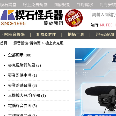
楔石講堂
線上免費規劃
到府規劃
到府健檢
到府安裝
熱門:
MUTEE
．吸隔音聲學
|
相機&附件
|
拍攝工具
|
燈光&影棚
首頁
：
錄音設備7折特賣
>
機上麥克風
全部顯示 (88)
麥克風豬籠防風 (2)
專業監聽喇叭 (1)
專業監聽耳機 (3)
耳機擴大器/分配器 (1)
電腦錄音界面 (5)
工作室混音器 (1)