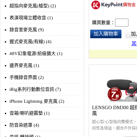
購物金
孔充電。
超指向麥克風(槍型) (2)
表演現場立體收音 (1)
購買數量：
錄音室麥克風 (9)
加入購物車
加
握式麥克風(有線) (4)
其
48V幻象電源/前級擴大 (1)
邊界麥克風 (1)
手機錄音界面 (2)
iRig系列行動數位音訊 (7)
iPhone Lightning 麥克風 (2)
LENSGO DM300 
音箱/喇叭避震墊 (1)
風
超心型/心型指向雙模式
防音染遮罩 (4)
向性及增益，適合戶外採
錄製，3.5mm接頭適用