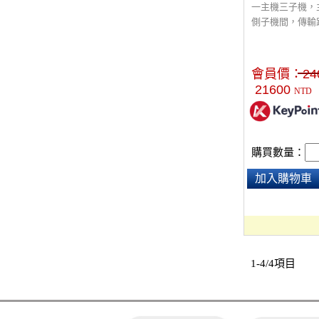
一主機三子機，
側子機間，傳輸
耳機可保持溝通
事件發生，隨時
動麥克風臂靜音
會員價：
24
臂講話。 耳機是
21600
NTD
硬殼提箱。
購買數量：
加入購物車
1-4/4項目