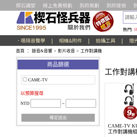
楔石講堂
線上免費規劃
到府規劃
到府健檢
熱門:
M
．吸隔音聲學
|
相機&附件
|
拍攝工具
|
燈
首頁
：
錄音&音響
>
影片收音
>
工作對講機
商品篩選
工作對講
CAME-TV
以預算搜尋
NTD
~
確定送出
CAME-TV K
工作對講機組