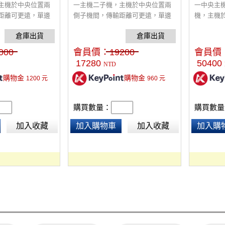
主機於中央位置兩
一主機二子機，主機於中央位置兩
一中央主
距離可更遠，單邊
側子機間，傳輸距離可更遠，單邊
機，主機
又可隨時注意周邊
耳機可保持溝通又可隨時注意周邊
傳輸距離
群組通話，向上移
事件發生，隨時群組通話，向上移
溝通又可
，向下移動麥克風
動麥克風臂靜音，向下移動麥克風
隨時群組
000
會員價：
19200
會員價
可折疊的 配有專用
臂講話。 耳機是可折疊的 配有專用
靜音，向
17280
50400
NTD
硬殼提箱。
機是可折
購物金
購物金
1200
元
960
元
購買數量：
購買數量
加入收藏
加入購物車
加入收藏
加入購