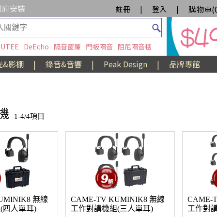
到府安裝
購物車(
註冊
|
登入
|
UTEE
DeEcho
隔音窗簾
門板隔音
阻尼隔音毯
光&影棚
|
錄音&音響
|
Peak Design
|
品牌專館
機
1-4/4項目
UMINIK8 無線
CAME-TV KUMINIK8 無線
CAME-
(四人單耳)
工作對講機組(三人單耳)
工作對講