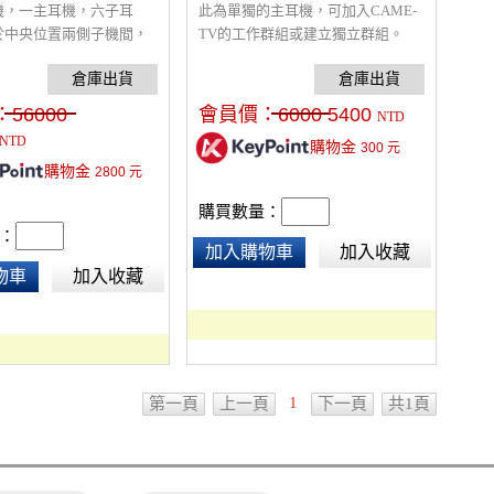
機，一主耳機，六子耳
此為單獨的主耳機，可加入CAME-
於中央位置兩側子機間，
TV的工作群組或建立獨立群組。
可更遠，單邊耳機可保持
隨時注意周邊事件發生，
通話，向上移動麥克風臂
：
56000
會員價：
6000
5400
NTD
下移動麥克風臂講話。 耳
NTD
購物金
300
元
疊的 配有專用硬殼提箱。
購物金
2800
元
購買數量：
：
加入購物車
加入收藏
物車
加入收藏
1
第一頁
上一頁
下一頁
共1頁