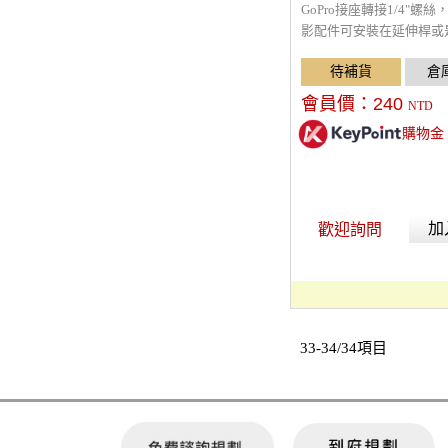
GoPro接座轉接1/4"螺
影配件可安裝在延伸桿或
機上。迫緊螺絲設計，安
便且更加牢固。
會員價：
240
NTD
購物金
加
歡迎詢問
33-34/34項目