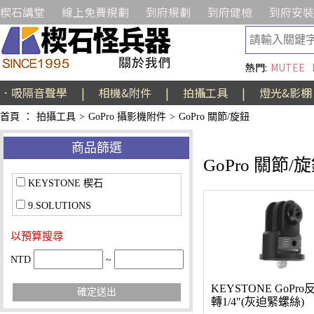
楔石講堂
線上免費規劃
到府規劃
到府健檢
到府安裝
熱門:
MUTEE
．吸隔音聲學
|
相機&附件
|
拍攝工具
|
燈光&影棚
首頁
：
拍攝工具
>
GoPro 攝影機附件
>
GoPro 關節/旋鈕
商品篩選
GoPro 關節/
KEYSTONE 楔石
9.SOLUTIONS
以預算搜尋
NTD
~
KEYSTONE GoPr
確定送出
轉1/4"(灰迫緊螺絲)