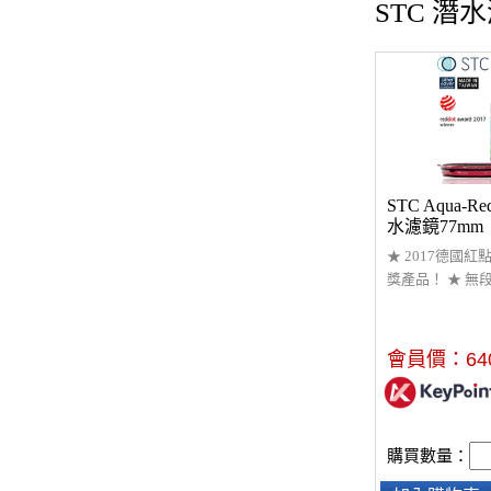
STC 潛
STC Aqua-
水濾鏡77mm
★ 2017德國紅點
獎產品！ ★ 無
水深0米到18米
攝影偏藍或偏綠的
利鍍膜技術可耐3
會員價：
64
鐘。 ★ 台灣研
鏡18個月保固
購買數量：