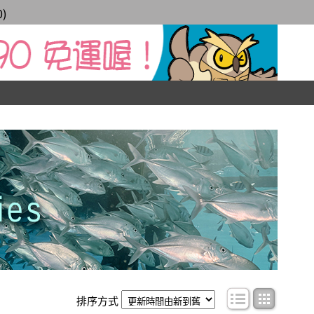
0
)
條目顯示
圖文顯
排序方式