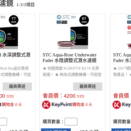
水濾鏡
1-3/3項目
Red 水深調整式潛
STC Aqua-Rose Underwater
STC Aqu
Fader 水陸調整式潛水濾鏡
Fade
67mm
67mm
Red Dot設計獎得
★ 特選德國 SCHOTT® B270 光學
★ 2017
段式調整機構，可從
玻璃。 ★ 無段式調整機構，可從陸
獎產品！ 
使用。 ★ 校正水下
上至水下10米使用。 ★ 校正水下攝
水深0米到
影像。 ★ STC專
影偏藍或偏綠的影像。 ★ STC專利
攝影偏藍或
%鹽水70°C煮90分
鍍膜技術可耐3%鹽水70°C煮90分
利鍍膜技術
00
會員價：
4200
會員價
NTD
NTD
發製造，全球首創濾
鐘。 ★ 台灣研發製造，全球首創濾
鐘。 ★ 
購物金
購物金
0
元
0
元
及維修服務。
鏡18個月保固及維修服務。
鏡18個月
購買數量：
購買數量