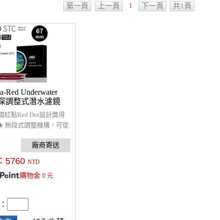
1
第一頁
上一頁
下一頁
共1頁
a-Red Underwater
r 水深調整式潛水濾鏡
德國紅點Red Dot設計獎得
★ 無段式調整機構，可從
18米使用。 ★ 校正水下
偏綠的影像。 ★ STC專
可耐3%鹽水70°C煮90分
：
5760
NTD
台灣研發製造，全球首創濾
購物金
0
元
保固及維修服務。
：