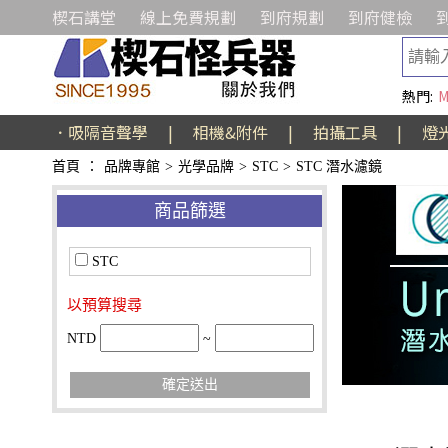
楔石講堂
線上免費規劃
到府規劃
到府健檢
熱門:
M
．吸隔音聲學
|
相機&附件
|
拍攝工具
|
燈
首頁
：
品牌專館
>
光學品牌
>
STC
>
STC 潛水濾鏡
商品篩選
STC
以預算搜尋
NTD
~
確定送出