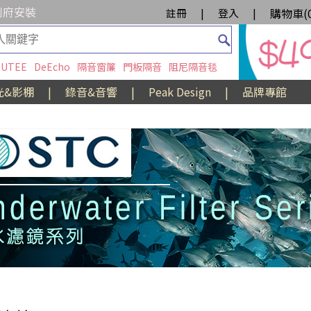
到府安裝
購物車(
註冊
|
登入
|
UTEE
DeEcho
隔音窗簾
門板隔音
阻尼隔音毯
光&影棚
|
錄音&音響
|
Peak Design
|
品牌專館