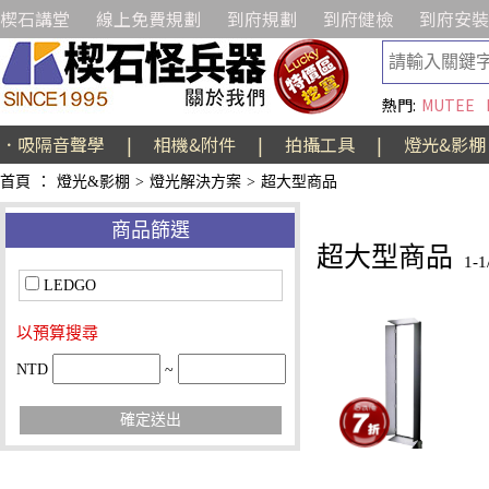
楔石講堂
線上免費規劃
到府規劃
到府健檢
到府安裝
熱門:
MUTEE
．吸隔音聲學
|
相機&附件
|
拍攝工具
|
燈光&影棚
首頁
：
燈光&影棚
>
燈光解決方案
>
超大型商品
商品篩選
超大型商品
1-
LEDGO
以預算搜尋
NTD
~
確定送出