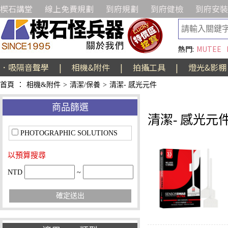
楔石講堂
線上免費規劃
到府規劃
到府健檢
到府安裝
熱門:
MUTEE
．吸隔音聲學
|
相機&附件
|
拍攝工具
|
燈光&影棚
首頁
：
相機&附件
>
清潔/保養
>
清潔- 感光元件
商品篩選
清潔- 感光元
PHOTOGRAPHIC SOLUTIONS
以預算搜尋
NTD
~
確定送出