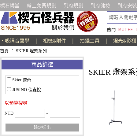
楔石講堂
線上免費規劃
到府規劃
到府健檢
到府安裝
熱門:
MUTEE
．吸隔音聲學
|
相機&附件
|
拍攝工具
|
燈光&影棚
首頁
：
SKIER 燈架系列
商品篩選
SKIER 燈架
Skier 速奇
JUSINO 佳鑫悅
以預算搜尋
NTD
~
確定送出