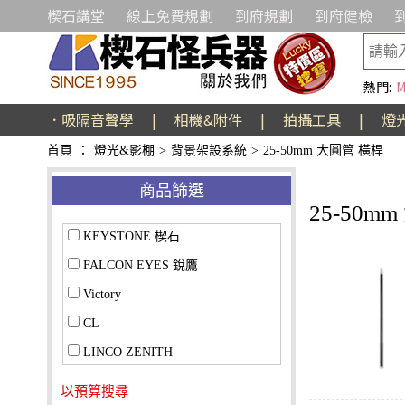
楔石講堂
線上免費規劃
到府規劃
到府健檢
熱門:
M
．吸隔音聲學
|
相機&附件
|
拍攝工具
|
燈
首頁
：
燈光&影棚
>
背景架設系統
>
25-50mm 大圓管 橫桿
商品篩選
25-50m
KEYSTONE 楔石
FALCON EYES 銳鷹
Victory
CL
LINCO ZENITH
以預算搜尋