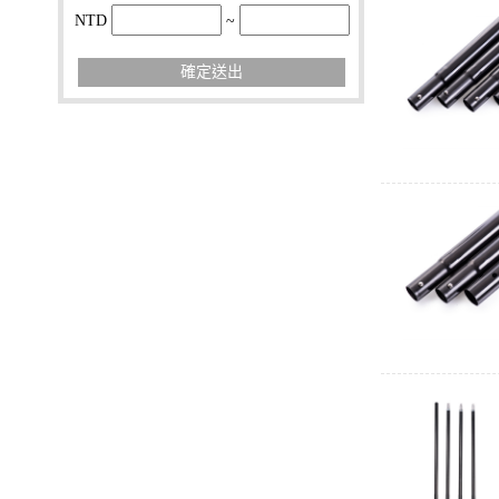
NTD
~
確定送出