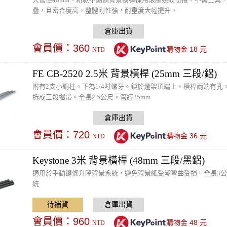
疊，且密合度高，整體剛性強，耐重度大幅提升。
會員價：
360
18
購物金
元
NTD
FE CB-2520 2.5米 背景橫桿 (25mm 三段/鋁)
附有2支小銅柱。下為1/4吋螺牙。鎖於燈架頂端上。橫桿兩端有孔
拆成三段攜帶。全長2.5公尺。管經25mm
會員價：
720
36
購物金
元
NTD
Keystone 3米 背景橫桿 (48mm 三段/黑鋁)
適用於手動鏈條升降背景系統，避免背景紙受潮彎曲受損。全長3公
統
會員價：
960
48
購物金
元
NTD