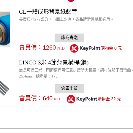
CL一體成形背景紙鋁管
長度尺寸272公分，市面上少有，各品牌背景紙都適用。
會員價：
1260
0
購物金
元
NTD
LINCO 3米 4節背景橫桿(鋼)
最長可達三米！四節橫桿可任意拼接所需長度，鋼材強韌不易彎曲，
25.4mm，總重量：1kg
會員價：
640
32
購物金
元
NTD