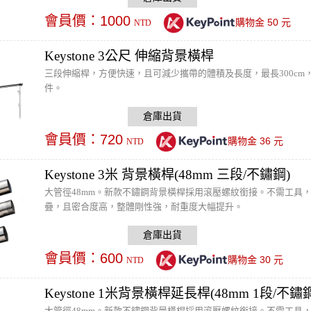
會員價：
1000
50
購物金
元
NTD
Keystone 3公尺 伸縮背景橫桿
三段伸縮桿，方便快速，且可減少攜帶的體積及長度，最長300cm
件。
會員價：
720
36
購物金
元
NTD
Keystone 3米 背景橫桿(48mm 三段/不鏽鋼)
大管徑48mm。新款不鏽鋼背景橫桿採用滾壓螺紋銜接。不需工具
疊，且密合度高，整體剛性強，耐重度大幅提升。
會員價：
600
30
購物金
元
NTD
Keystone 1米背景橫桿延長桿(48mm 1段/不鏽
大管徑48mm。新款不鏽鋼背景橫桿採用滾壓螺紋銜接。不需工具