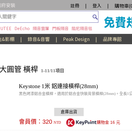
到府安裝
購物車(
註冊
|
登入
|
UTEE
DeEcho
隔音窗簾
門板隔音
阻尼隔音毯
光&影棚
|
錄音&音響
|
Peak Design
|
品牌專館
m 大圓管 橫桿
1-11/11項目
Keystone 1米 鋁連接橫桿(28mm)
黑色烤漆鋁合金橫桿，適用於鋁合金快裝背景橫桿(28mm)。全長
會員價：
320
16
購物金
元
NTD