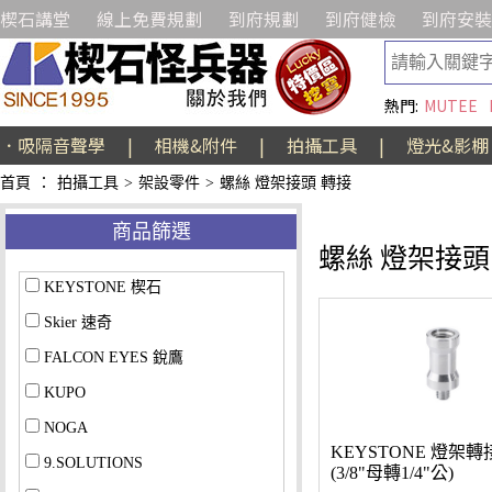
楔石講堂
線上免費規劃
到府規劃
到府健檢
到府安裝
熱門:
MUTEE
．吸隔音聲學
|
相機&附件
|
拍攝工具
|
燈光&影棚
首頁
：
拍攝工具
>
架設零件
>
螺絲 燈架接頭 轉接
商品篩選
螺絲 燈架接頭
KEYSTONE 楔石
Skier 速奇
FALCON EYES 銳鷹
KUPO
NOGA
KEYSTONE 燈架轉
9.SOLUTIONS
(3/8"母轉1/4"公)