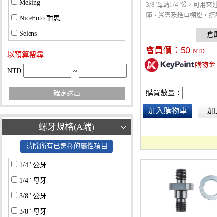
Meking
3/8"母轉1/4"公，可用
節、腳架及進口棚燈，搭
NiceFoto 耐思
機雲台，轉接成為公頭燈
Selens
金材質，不易鏽蝕。
會員價：
50
NTD
以預算搜尋
購物金
NTD
~
購買數量：
確定送出
加入購物車
加
螺牙規格(A端)
清除所有已選擇的屬性項目
1/4" 公牙
1/4" 母牙
3/8" 公牙
3/8" 母牙