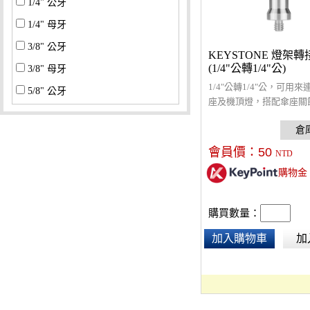
1/4" 公牙
1/4" 母牙
3/8" 公牙
KEYSTONE 燈架轉
(1/4"公轉1/4"公)
3/8" 母牙
1/4"公轉1/4"公，可用
5/8" 公牙
座及機頂燈，搭配傘座關
5/8" 母牙
架、燈具關節使用。鋁合
不易鏽蝕。
標準燈具公頭
會員價：
50
NTD
標準燈具母座
購物金
其他
購買數量：
加入購物車
加