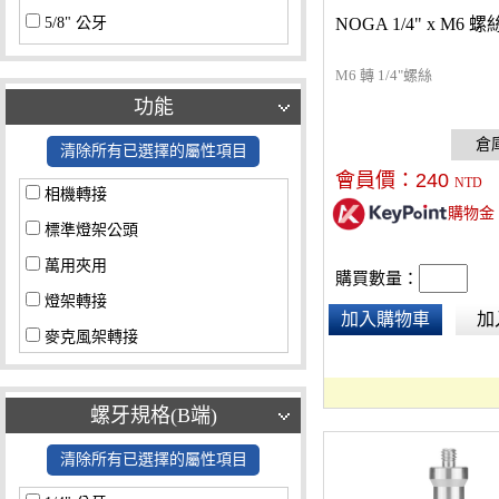
5/8" 公牙
NOGA 1/4" x M6 螺
5/8" 母牙
M6 轉 1/4"螺絲
標準燈具公頭
功能
標準燈具母座
清除所有已選擇的屬性項目
其他螺牙
會員價：
240
NTD
相機轉接
購物金
標準燈架公頭
萬用夾用
購買數量：
燈架轉接
加入購物車
加
麥克風架轉接
螺牙規格(B端)
清除所有已選擇的屬性項目