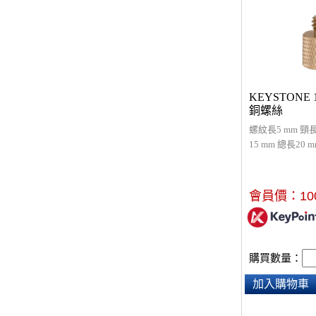
KEYSTONE 1
銅螺絲
螺紋長5 mm 頸
15 mm 總長20 
3/8(公)銅螺
更容易鎖緊固定
攝影設備轉接
會員價：
10
購買數量：
加入購物車