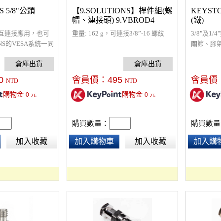
S 5/8"公頭
【9.SOLUTIONS】桿件組(螺
KEYS
帽、連接頭) 9.VBROD4
(鐵)
互連接應用，也可
重量: 162 g，可連接3/8”-16 螺紋
3/8"及1
ONS的VESA系統一同
關節、腳
相機雲台
合金材質
0
會員價：
495
會員價
NTD
NTD
購物金
購物金
0
元
0
元
購買數量：
購買數量
加入收藏
加入購物車
加入收藏
加入購