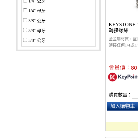
1/4" 公牙
1/4" 母牙
3/8" 公牙
KEYSTONE 1
轉接螺絲
3/8" 母牙
全金屬材質，堅
5/8" 公牙
轉接任何1/4或3
5/8" 母牙
標準燈具公頭
會員價：
80
標準燈具母座
其他
購買數量：
加入購物車