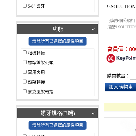
5/8" 公牙
9.SOLUTION
5/8" 母牙
可與多個公頭相
標準燈具公頭
搭配9.SOLUTI
功能
使用。
標準燈具母座
清除所有已選擇的屬性項目
其他螺牙
會員價：
80
相機轉接
標準燈架公頭
萬用夾用
購買數量：
燈架轉接
加入購物車
麥克風架轉接
螺牙規格(B端)
清除所有已選擇的屬性項目