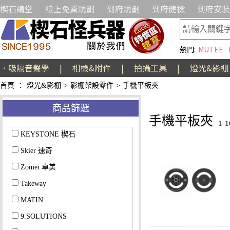
楔石講堂
線上免費規劃
到府規劃
到府健檢
到府安裝
熱門:
MUTEE
．吸隔音聲學
|
相機&附件
|
拍攝工具
|
燈光&影棚
首頁
：
燈光&影棚
>
影棚架設零件
>
手機平板夾
商品篩選
手機平板夾
1-
KEYSTONE 楔石
Skier 速奇
Zomei 卓美
Takeway
MATIN
9.SOLUTIONS