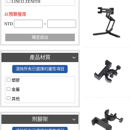
LINCO ZENITH
以預算搜尋
NTD
~
確定送出
產品材質
清除所有已選擇的屬性項目
塑膠
金屬
其他
附腳架