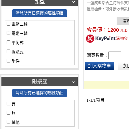
類型
一體成型鋁合金防氧化支
握感極佳，可外接收音設
清除所有已選擇的屬性項目
燈，配置雙熱靴座、1/4"及
孔，可加裝支架球頭，搭
電動二軸
夾、燈臂支架可連接潛水用
會員價：
1200
NTD
燈。相容於GoPro及大部
電動三軸
購物金
影機，不論是潛水或其他
平衡式
也都適合。也可連接三腳
器、滑軌多種應用搭配，
提籠式
購買數量：
專業品質。
附件
加入購物車
加
附接座
清除所有已選擇的屬性項目
1-1/1項目
有
無
其他