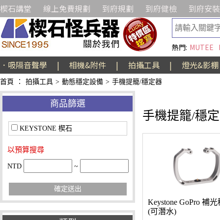
楔石講堂
線上免費規劃
到府規劃
到府健檢
到府安裝
熱門:
MUTEE
．吸隔音聲學
|
相機&附件
|
拍攝工具
|
燈光&影棚
首頁
：
拍攝工具
>
動態穩定設備
>
手機提籠/穩定器
商品篩選
手機提籠/穩
KEYSTONE 楔石
以預算搜尋
NTD
~
確定送出
Keystone GoPro 
(可潛水)