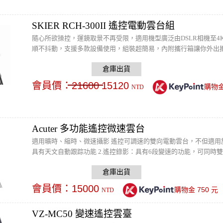
SKIER RCH-300II 遙控電動雲台組
隨心所欲操控，運鏡取景不再受限，適用機型廣泛由DSLR相機至4
順不抖動，支援多款設備使用，組裝超簡易，內附攜行箱讓你外出攜帶
量：2.5kg ，承重：6kg 以下，工作距離：至少200公尺
會員價：
21600
15120
購物
NTD
Acuter 多功能遙控微速雲台
適用曠時、縮時、微速攝影 遙控可調速的雙向電動雲台，不但適用於
具有天文自動跟踪功能 2.遙控錄影：具有6段變速的功能，可同時雙軸移動
功能，適合微速攝影時的Pan and Tilt.
會員價：
15000
750
購物金
元
NTD
VZ-MC50 變速遙控雲臺