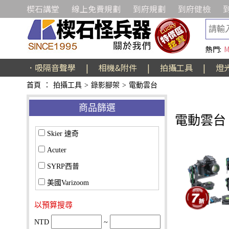
楔石講堂
線上免費規劃
到府規劃
到府健檢
熱門:
M
．吸隔音聲學
|
相機&附件
|
拍攝工具
|
燈
首頁
：
拍攝工具
>
錄影腳架
>
電動雲台
商品篩選
電動雲台
Skier 速奇
Acuter
SYRP西普
美國Varizoom
以預算搜尋
NTD
~