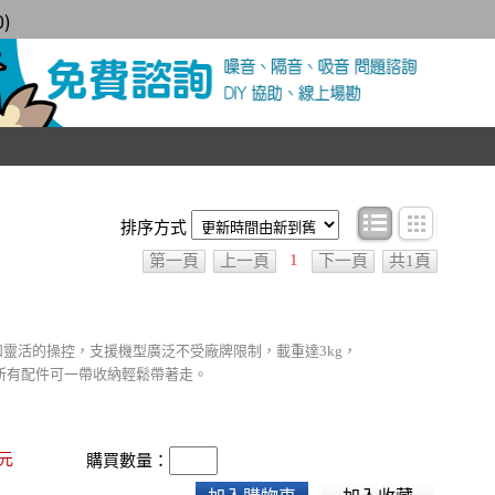
0
)
條目顯示
圖文顯
排序方式
1
第一頁
上一頁
下一頁
共1頁
體積和靈活的操控，支援機型廣泛不受廠牌限制，載重達3kg，
所有配件可一帶收納輕鬆帶著走。
元
購買數量：