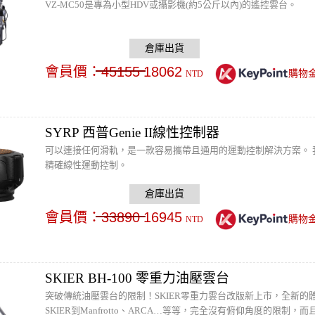
VZ-MC50是專為小型HDV或攝影機(約5公斤以內)的遙控雲台。
會員價：
45155
18062
購物
NTD
SYRP 西普Genie II線性控制器
可以連接任何滑軌，是一款容易攜帶且通用的運動控制解決方案。 我
精確線性運動控制。
會員價：
33890
16945
購物
NTD
SKIER BH-100 零重力油壓雲台
突破傳統油壓雲台的限制！SKIER零重力雲台改版新上市，全新
SKIER到Manfrotto、ARCA…等等，完全沒有俯仰角度的限