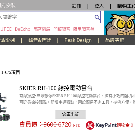
到府安裝
購物車(
註冊
|
登入
|
UTEE
DeEcho
隔音窗簾
門板隔音
阻尼隔音毯
光&影棚
|
錄音&音響
|
Peak Design
|
品牌專館
1-6/6項目
SKIER RH-100 線控電動雲台
有線操控•無限想像SKIER RH-100線控電動雲台，擁有小巧的
可延長操控距離，新增定速轉動，架設簡易不需工具，攜帶方便，
會員價：
9600
6720
0
購物金
NTD