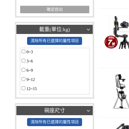
確定送出
載重(單位:kg)
清除所有已選擇的屬性項目
0~3
3~6
6~9
9~12
12~15
15~18
18~21
碗座尺寸
21~24
清除所有已選擇的屬性項目
24~27