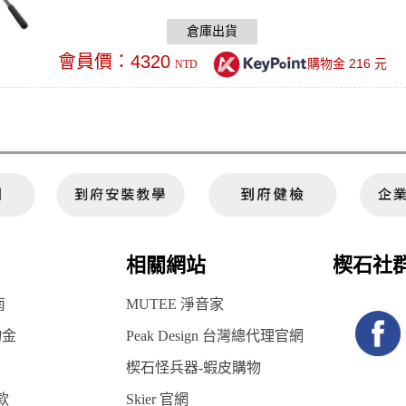
定回彈力或旋鈕固定。也可裝於搖臂(Cran)上，倒吊使用。
會員價：
4320
216
購物金
元
NTD
相關網站
楔石社
南
MUTEE 淨音家
物金
Peak Design 台灣總代理官網
楔石怪兵器-蝦皮購物
款
Skier 官網