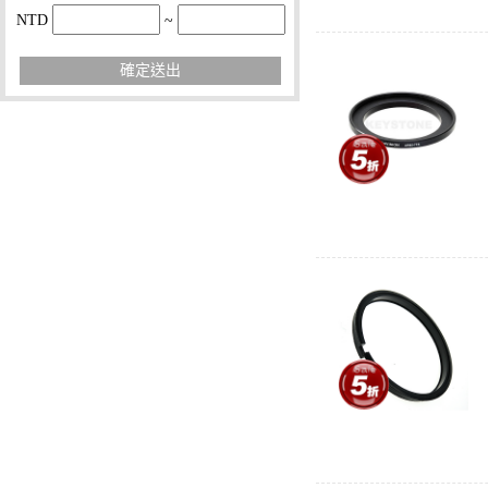
NTD
~
確定送出