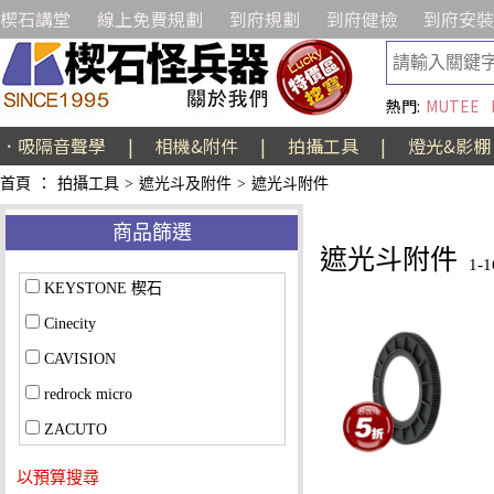
楔石講堂
線上免費規劃
到府規劃
到府健檢
到府安裝
熱門:
MUTEE
．吸隔音聲學
|
相機&附件
|
拍攝工具
|
燈光&影棚
首頁
：
拍攝工具
>
遮光斗及附件
>
遮光斗附件
商品篩選
遮光斗附件
1-
KEYSTONE 楔石
Cinecity
CAVISION
redrock micro
ZACUTO
以預算搜尋