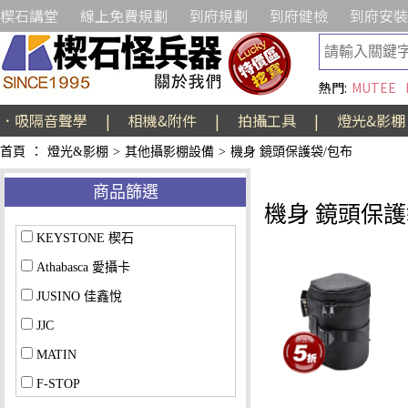
楔石講堂
線上免費規劃
到府規劃
到府健檢
到府安裝
熱門:
MUTEE
．吸隔音聲學
|
相機&附件
|
拍攝工具
|
燈光&影棚
首頁
：
燈光&影棚
>
其他攝影棚設備
>
機身 鏡頭保護袋/包布
商品篩選
機身 鏡頭保護
KEYSTONE 楔石
Athabasca 愛攝卡
JUSINO 佳鑫悅
JJC
MATIN
F-STOP