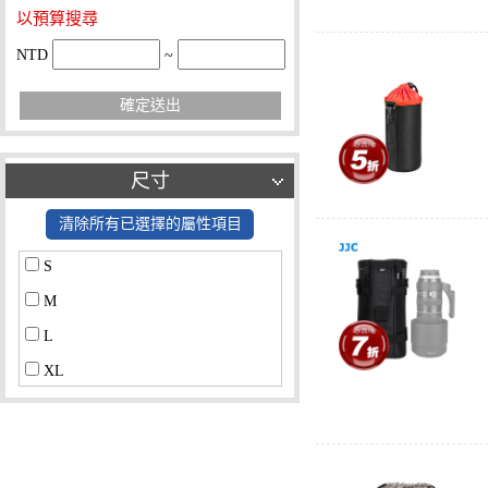
以預算搜尋
NTD
~
確定送出
尺寸
清除所有已選擇的屬性項目
S
M
L
XL