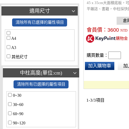
45 x 35cm大面積底板，
平雜誌、書籍，中柱採快
適用尺寸
速升降30-68cm，可微
確保水平拍攝。承重3kg
清除所有已選擇的屬性項目
業級單眼相機，可摺收設
會員價：
3600
NTD
更方便。(此產品只有翻
A4
購物金
或自備光源)
A3
購買數量：
其他尺寸
加入購物車
加
中柱高度(單位:cm)
清除所有已選擇的屬性項目
0~30
1-3/3項目
30~60
60~90
90~120