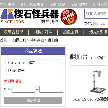
楔石講堂
線上免費規劃
到府規劃
到府健檢
到府安裝
熱門:
MUTEE
．吸隔音聲學
|
相機&附件
|
拍攝工具
|
燈光&影棚
首頁
：
拍攝工具
>
特殊架設
>
翻拍台
商品篩選
翻拍台
1-3/3項目
KEYSTONE 楔石
Skier 速奇
以預算搜尋
NTD
~
Skier CS-690 V2
確定送出