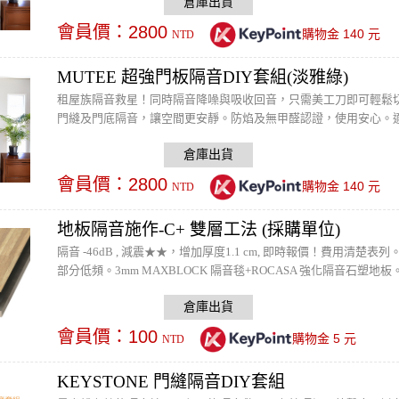
會員價：
2800
140
購物金
元
NTD
MUTEE 超強門板隔音DIY套組(淡雅綠)
租屋族隔音救星！同時隔音降噪與吸收回音，只需美工刀即可輕鬆
門縫及門底隔音，讓空間更安靜。防焰及無甲醛認證，使用安心。適
板。
會員價：
2800
140
購物金
元
NTD
地板隔音施作-C+ 雙層工法 (採購單位)
隔音 -46dB , 減震★★，增加厚度1.1 cm, 即時報價！費用清
部分低頻。3mm MAXBLOCK 隔音毯+ROCASA 強化隔音石塑
加鋪隔音地毯或橡膠地墊。
會員價：
100
5
購物金
元
NTD
KEYSTONE 門縫隔音DIY套組