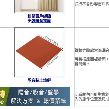
這樣不會影響窗戶
封閉窗戶縫隙
安
裝隔音窗簾
管線穿牆處常為漏
可將插座面板拆開
音問題。
隔音黏土填縫
此系統內可針對你
入的施作位置及尺