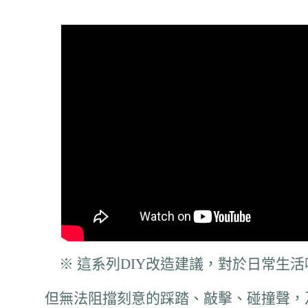
※ 這系列DIY改造建議，對於日常生
但無法阻擋刻意的踩踏、敲擊、碰撞聲，