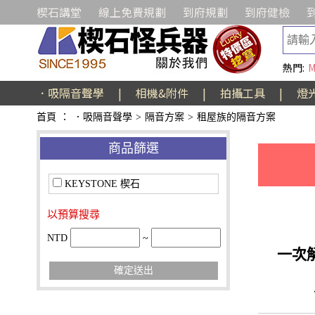
楔石講堂
線上免費規劃
到府規劃
到府健檢
熱門:
M
．吸隔音聲學
|
相機&附件
|
拍攝工具
|
燈
首頁
：
．吸隔音聲學
>
隔音方案
>
租屋族的隔音方案
商品篩選
KEYSTONE 楔石
以預算搜尋
NTD
~
一次
確定送出