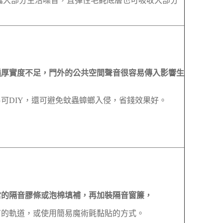
擋大部分生活噪音，且彈性毛氈底層也可吸收大部分
遍厚實度不足，門外的公共空間聲音很容易傳入影響生
可DIY，還可避免蚊蟲蟑螂入侵，省錢效果好。
當的隔音膠條或泡棉填補，再加裝隔音窗簾，
有的軌道，或使用簡易魔術氈黏貼的方式。