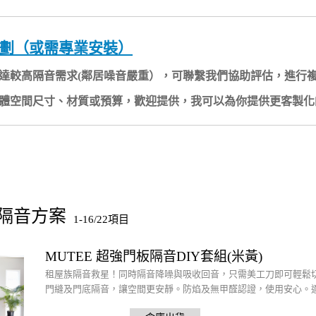
劃（或需專業安裝）
達較高隔音需求(鄰居噪音嚴重），可聯繫我們協助評估，進行
體空間尺寸、材質或預算，歡迎提供，我可以為你提供更客製化
隔音方案
1-16/22項目
MUTEE 超強門板隔音DIY套組(米黃)
租屋族隔音救星！同時隔音降噪與吸收回音，只需美工刀即可輕鬆
門縫及門底隔音，讓空間更安靜。防焰及無甲醛認證，使用安心。適
板。