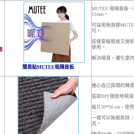
MUTEE 吸隔音板
11mm。
可採用無背膠MUTE
可。
這樣安裝簡易又無粉
使用。
間
解決噪音，優化室
簡易貼MUTEE吸隔音板
擔心自己房間的聲
這款DIY隔音地毯
每片50*50 cm
一樣可以無痕拆除
洗。