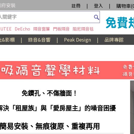
到府安裝
購物車(
註冊
|
登入
|
UTEE
DeEcho
隔音窗簾
門板隔音
阻尼隔音毯
光&影棚
|
錄音&音響
|
Peak Design
|
品牌專館
免鑽孔、不傷牆面！
解決「租屋族」與「愛房屋主」的噪音困擾​
簡易安裝、無痕復原、重複再用