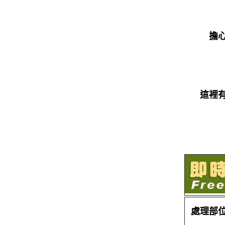
擔
這裡
處理部