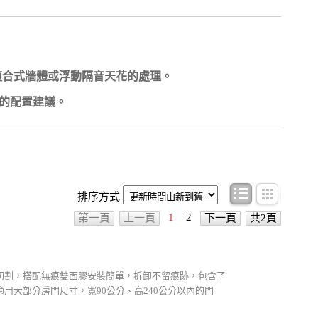
複合式牆體或浮動隔音天花的處理。
的配置建議。
條目顯示
圖文顯
排序方式
1
2
第一頁
上一頁
下一頁
共2頁
切割，搭配無痕雙面膠安裝簡單，拆卸不留痕跡，包含了
用大部分房門尺寸，寬90公分、高240公分以內的門