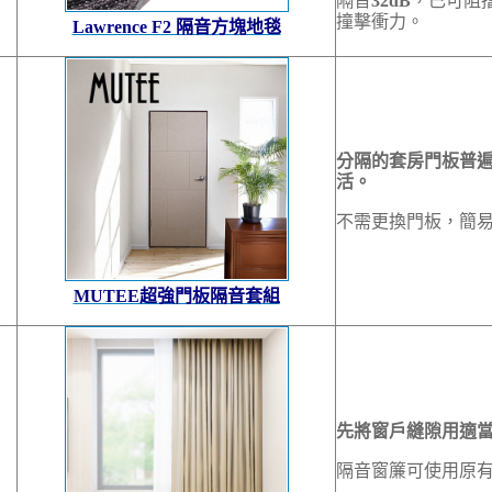
隔音
32dB
，已可阻
撞擊衝力。
Lawrence F2 隔音方塊地毯
分隔的套房門板普
活。
不需更換門板，簡易
MUTEE超強門板隔音套組
先將窗戶縫隙用適
隔音窗簾可使用原