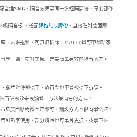
，隔音達
38dB
，隔音效果等同一道輕隔間牆，厚度卻僅
E吸隔音板 ，搭配
網格無痕膠帶
，直接貼附牆面即
塵，未來退租，可無痕拆除，MUTEE還可帶到新家
內聲學，還可提升美感，是最簡單有效的隔音解方。
音、腳步聲傳到樓下，放音樂也不會被樓下抗議。
是隔音吸震效果最顯著，方法最簡易的方式。
，使用布基雙面膠稍微固定即可，鋪設方式也很簡單快速。
，帶到新家使用，部分髒污也可單片更換，或拿下來