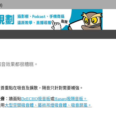
0
)
擴音效果都很糟糕。
改善重點在吸音及擴散，隔音只針對需要補強。
吸音
：牆面貼
DeECHO吸音板
或
Hanaro吸隔音板。
使用
大型空間吸音體、藝術吊燈吸音體、吸音屏風。