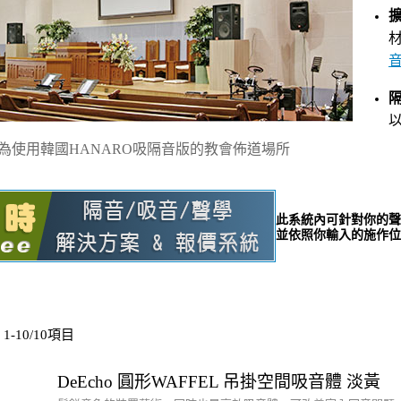
為使用韓國HANARO吸隔音版的教會佈道場所
此系統內可針對你的聲
並依照你輸入的施作位
1-10/10項目
DeEcho 圓形WAFFEL 吊掛空間吸音體 淡黃