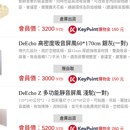
鬆餅意象的裝置藝術，同時也是高效吸音體，可改善室內回音問題，吸音面
庭、會議室、展覽廳天花板。通過環保及防焰檢驗。(建議吸音面積為室內六
絲吊掛件(白)以及Keystone E27 全牙雙環燈座(白色)※ 燈
或請水電接線)
會員價：
3200
160
購物金
元
NTD
DeEcho 高密度吸音屏風60*170cm 銀灰(一對)
現代化設計，用於空間區隔，採12mm 厚超強吸音材質，雙面吸音，改
屏風。吸音面積5.72平米/1對。適用音響視聽室、會議室、展覽
料製造。※ 本商品僅限門市自取，如需寄送可選購其他規格
會員價：
3000
150
購物金
元
NTD
DeEcho Z 多功能靜音屏風 淺駝(一對)
120*240公分*2，Z 型折疊尺寸120*60公分。可貼牆、吊掛、
音面積，有效降噪、消除回音，並可多功能應用於隔音、空間區隔。
會員價：
5200
260
購物金
元
NTD