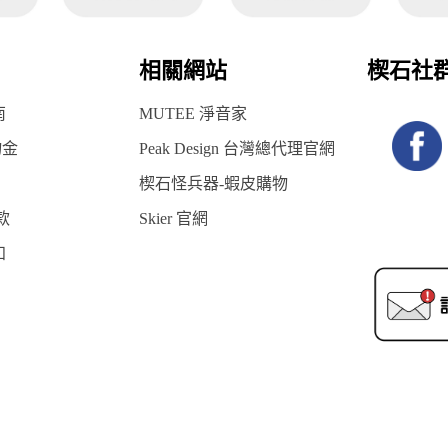
相關網站
楔石社
南
MUTEE 淨音家
物金
Peak Design 台灣總代理官網
楔石怪兵器-蝦皮購物
款
Skier 官網
知