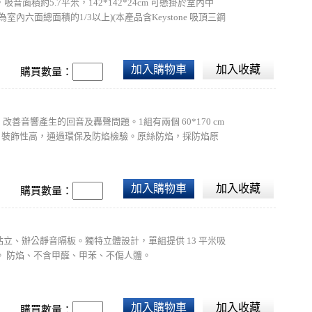
積約5.7平米，142*142*24cm 可懸掛於室內中
面總面積的1/3以上)(本產品含Keystone 吸頂三鋼
座部分可依需求選擇安裝，本產品只有燈座不包含電線，需自行DIY
加入購物車
加入收藏
購買數量：
善音響產生的回音及轟聲問題。1組有兩個 60*170 cm
廳。裝飾性高，通過環保及防焰檢驗。原絲防焰，採防焰原
加入購物車
加入收藏
購買數量：
擺放站立、辦公靜音隔板。獨特立體設計，單組提供 13 平米吸
 防焰、不含甲醛、甲苯、不傷人體。
加入購物車
加入收藏
購買數量：