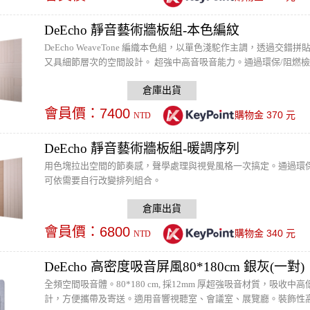
DeEcho 靜音藝術牆板組-本色編紋
DeEcho WeaveTone 編織本色組，以單色淺駝作主調，透過
又具細節層次的空間設計。 超強中高音吸音能力。通過環保/阻燃檢驗
會員價：
7400
370
購物金
元
NTD
DeEcho 靜音藝術牆板組-暖調序列
用色塊拉出空間的節奏感，聲學處理與視覺風格一次搞定。通過環保/防焰檢
可依需要自行改變排列組合。
會員價：
6800
340
購物金
元
NTD
DeEcho 高密度吸音屏風80*180cm 銀灰(一對)
全頻空間吸音體。80*180 cm, 採12mm 厚超強吸音材質，
計，方便攜帶及寄送。適用音響視聽室、會議室、展覽廳。裝飾性