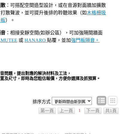
擴散
：可搭配空間造型設計，或在音源對面牆加擴散
材打散聲波，並可提升後排的聆聽效果（如
木格柵吸
音板
）。
隔音
：相接安靜空間(如辦公區），可加強隔間牆面
以
MUTEE
或
HANARO
貼覆，並加
強門板隔音。
音問題，提出對應的解決材料及工法，
置及尺寸，即時為您粗估報價，方便你選擇及抓預算。
條目顯示
圖文顯
排序方式
1
第一頁
上一頁
下一頁
共1頁