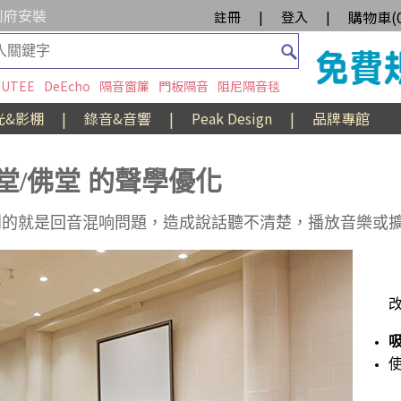
到府安裝
購物車(
註冊
|
登入
|
UTEE
DeEcho
隔音窗簾
門板隔音
阻尼隔音毯
光&影棚
|
錄音&音響
|
Peak Design
|
品牌專館
堂/佛堂 的聲學優化
到的就是回音混响問題，造成說話聽不清楚，播放音樂或