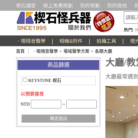
楔石講堂
線上免費規劃
到府規劃
到府健檢
熱門:
M
．吸隔音聲學
|
相機&附件
|
拍攝工具
|
燈
首頁
：
．吸隔音聲學
>
場域聲學方案
>
各類大廳
大廳/教
商品篩選
大廳最常遇
KEYSTONE 楔石
以預算搜尋
NTD
~
確定送出