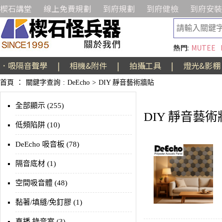
楔石講堂
線上免費規劃
到府規劃
到府健檢
到府安裝
熱門:
MUTEE
．吸隔音聲學
|
相機&附件
|
拍攝工具
|
燈光&影棚
首頁
：
關鍵字查詢
:
DeEcho
>
DIY 靜音藝術牆貼
全部顯示 (255)
DIY 靜音藝
低頻陷阱 (10)
DeEcho 吸音板 (78)
隔音底材 (1)
空間吸音體 (48)
黏著/填縫/免釘膠 (1)
直播 錄音室 (3)