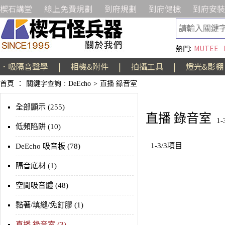
楔石講堂
線上免費規劃
到府規劃
到府健檢
到府安裝
熱門:
MUTEE
．吸隔音聲學
|
相機&附件
|
拍攝工具
|
燈光&影棚
首頁
：
關鍵字查詢
:
DeEcho
>
直播 錄音室
全部顯示 (255)
直播 錄音室
1
低頻陷阱 (10)
1-3/3項目
DeEcho 吸音板 (78)
隔音底材 (1)
空間吸音體 (48)
黏著/填縫/免釘膠 (1)
直播 錄音室 (3)