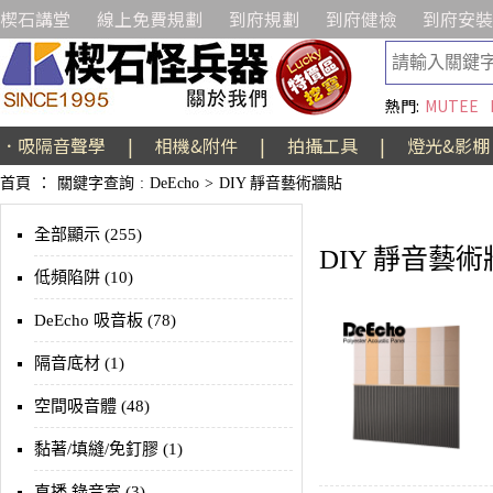
楔石講堂
線上免費規劃
到府規劃
到府健檢
到府安裝
熱門:
MUTEE
．吸隔音聲學
|
相機&附件
|
拍攝工具
|
燈光&影棚
首頁
：
關鍵字查詢
:
DeEcho
>
DIY 靜音藝術牆貼
全部顯示 (255)
DIY 靜音藝
低頻陷阱 (10)
DeEcho 吸音板 (78)
隔音底材 (1)
空間吸音體 (48)
黏著/填縫/免釘膠 (1)
直播 錄音室 (3)