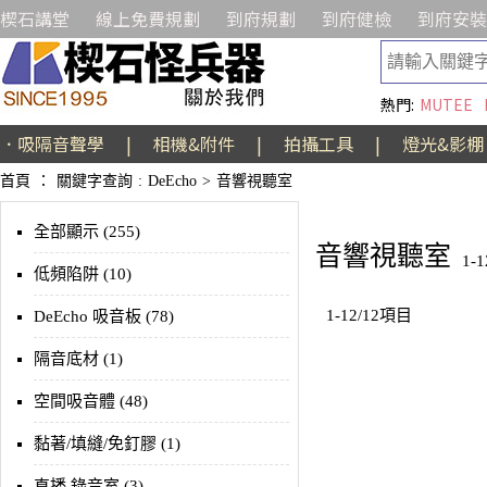
楔石講堂
線上免費規劃
到府規劃
到府健檢
到府安裝
熱門:
MUTEE
．吸隔音聲學
|
相機&附件
|
拍攝工具
|
燈光&影棚
首頁
：
關鍵字查詢
:
DeEcho
>
音響視聽室
全部顯示 (255)
音響視聽室
1-
低頻陷阱 (10)
1-12/12項目
DeEcho 吸音板 (78)
隔音底材 (1)
空間吸音體 (48)
黏著/填縫/免釘膠 (1)
直播 錄音室 (3)