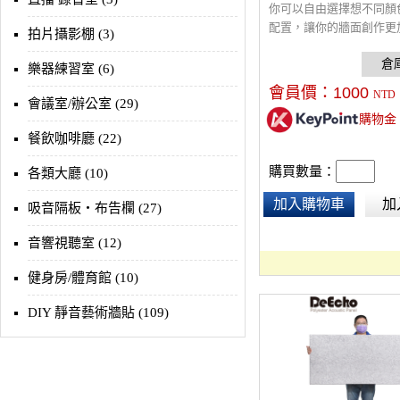
你可以自由選擇想不同顏
配置，讓你的牆面創作更
拍片攝影棚 (3)
放。DeEcho 六角形吸音板
裝，內附無痕雙面膠，覆
樂器練習室 (6)
0.63平米，立體導角，吸
會員價：
1000
NTD
7.7。
會議室/辦公室 (29)
購物金
餐飲咖啡廳 (22)
購買數量：
各類大廳 (10)
加入購物車
加
吸音隔板‧布告欄 (27)
音響視聽室 (12)
健身房/體育館 (10)
DIY 靜音藝術牆貼 (109)