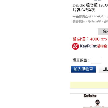
DeEcho 吸音板 120X6
片裝-045煙灰
每箱覆蓋面積5.76平米
裝更快速，採9mm厚，高
吸音板，超強吸音材質，NR
，改善室內回音問題，裝
原絲防焰，通過環保及防
會員價：
4000
NTD
(內有面積耗材及工資計算
購物金
購買數量：
加入購物車
加