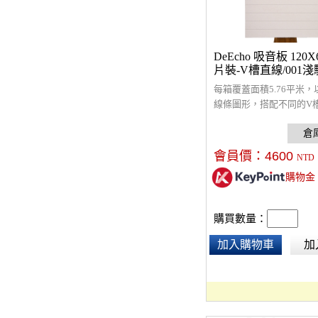
DeEcho 吸音板 120X6
片裝-V槽直線/001淺
每箱覆蓋面積5.76平米，
線條圖形，搭配不同的V
由組合圖形，提升設計感
性。採9mm厚，5.5 kg
音板，超強吸音材質，NRC 
會員價：
4600
NTD
改善室內回音問題，裝飾
購物金
絲防焰，通過環保及防焰
有面積、號材及工資計算
購買數量：
加入購物車
加