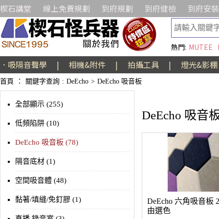
楔石講堂
線上免費規劃
到府規劃
到府健檢
到府安裝
熱門:
MUTEE
．吸隔音聲學
|
相機&附件
|
拍攝工具
|
燈光&影棚
首頁
：
關鍵字查詢
:
DeEcho
>
DeEcho 吸音板
全部顯示 (255)
DeEcho 吸音
低頻陷阱 (10)
DeEcho 吸音板 (78)
隔音底材 (1)
空間吸音體 (48)
黏著/填縫/免釘膠 (1)
DeEcho 六角吸音板 
由選色
直播 錄音室 (3)