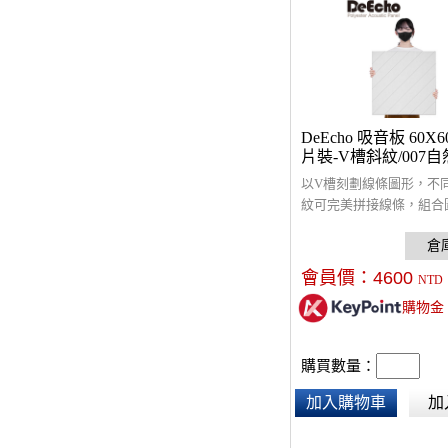
DeEcho 吸音板 60X60
片裝-V槽斜紋/007
以V槽刻劃線條圖形，不
紋可完美拼接線條，組合
升設計感及變化性。NRC 7
角，採9mm厚，5.5 kg
維。改善室內回音問題，
會員價：
4600
NTD
高，原絲防焰，通過環保
購物金
驗。每箱面積5.76平米
及工錢計算器。
購買數量：
加入購物車
加