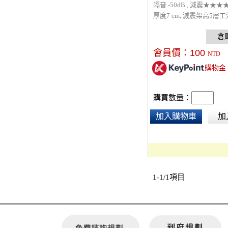
隔音 -50dB , 減震★★
厚度7 cm, 減震架高5層
隔音效果最佳化。需場勘
阻擋大部分聲音，並大幅
震動及低頻噪音。(ROCA
會員價：
100
NTD
板 + MAXBLOCK 阻尼
購物金
+50mm減振磚+牆體吸音棉
夾板)
購買數量：
加入購物車
加
1-1/1項目