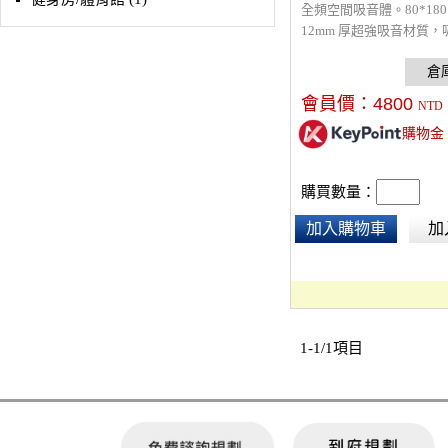
全頻空間吸音體。80*180 
12mm 厚超強吸音材質
低音頻，改善音響產生的
聲問題，採用組合式設計
帶及寄送。適用音響視聽
會員價：
4800
NTD
室、展覽廳。裝飾性高，
購物金
及防焰檢驗。原絲防焰，
料製造。
購買數量：
加入購物車
加
1-1/1項目