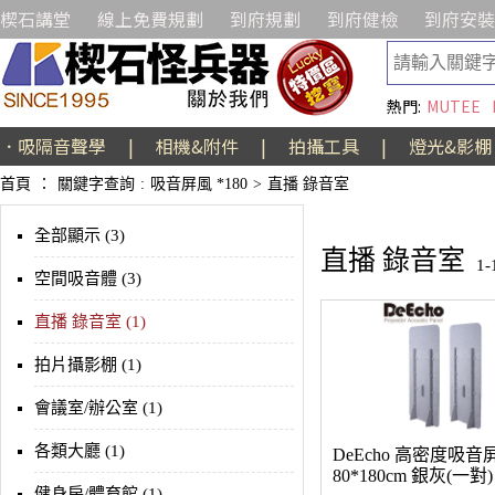
楔石講堂
線上免費規劃
到府規劃
到府健檢
到府安裝
熱門:
MUTEE
．吸隔音聲學
|
相機&附件
|
拍攝工具
|
燈光&影棚
首頁
：
關鍵字查詢
:
吸音屏風 *180
>
直播 錄音室
全部顯示 (3)
直播 錄音室
1
空間吸音體 (3)
直播 錄音室 (1)
拍片攝影棚 (1)
會議室/辦公室 (1)
各類大廳 (1)
DeEcho 高密度吸音
80*180cm 銀灰(一對)
健身房/體育館 (1)