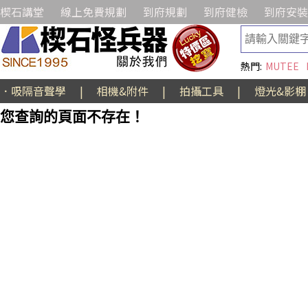
楔石講堂
線上免費規劃
到府規劃
到府健檢
到府安裝
熱門:
MUTEE
．吸隔音聲學
|
相機&附件
|
拍攝工具
|
燈光&影棚
您查詢的頁面不存在！