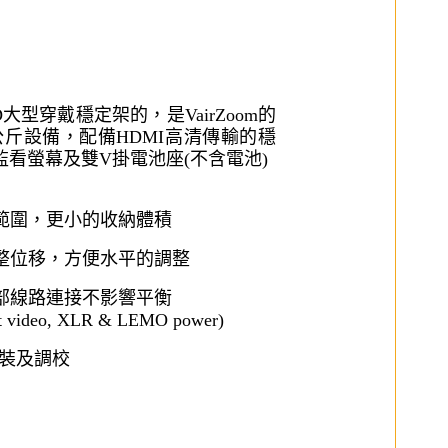
D大型穿戴穩定架的，是VairZoom的
.5公斤設備，配備HDMI高清傳輸的穩
9監看螢幕及雙V掛電池座(不含電池)
範圍，更小的收納體積
整位移，方便水平的調整
部線路連接不影響平衡
 video, XLR & LEMO power)
組裝及調校