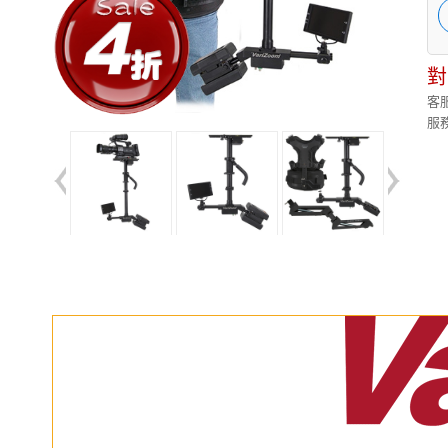
對
客服
服務