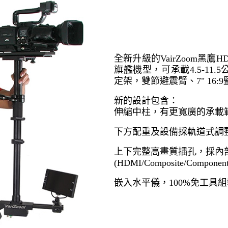
全新升級的VairZoom黑鷹H
旗艦機型，可承載4.5-11
定架，雙節避震臂、7" 16:
新的設計包含：
伸縮中柱，有更寬廣的承載
下方配重及設備採軌道式調
上下完整高畫質插孔，採內
(HDMI/Composite/Component
嵌入水平儀，
100%免工具