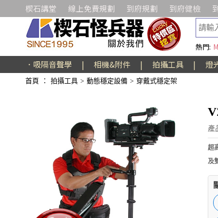
楔石講堂
線上免費規劃
到府規劃
到府健檢
熱門:
M
．吸隔音聲學
|
相機&附件
|
拍攝工具
|
燈
首頁
：
拍攝工具
>
動態穩定設備
>
穿戴式穩定架
V
產
超
及