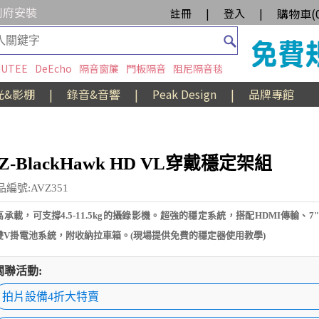
到府安裝
購物車(
註冊
|
登入
|
UTEE
DeEcho
隔音窗簾
門板隔音
阻尼隔音毯
光&影棚
|
錄音&音響
|
Peak Design
|
品牌專館
Z-BlackHawk HD VL穿戴穩定架組
品編號:AVZ351
高承載，可支撐4.5-11.5kg的攝錄影機。超強的穩定系統，搭配HDMI傳輸、7
雙V掛電池系統，附收納拉車箱。(現場提供免費的穩定器使用教學)
關聯活動:
拍片設備4折大特賣