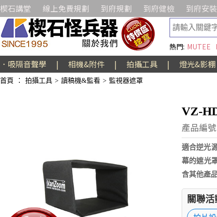
楔石講堂
線上免費規劃
到府規劃
到府健檢
到府安裝
熱門:
MUTEE
．吸隔音聲學
|
相機&附件
|
拍攝工具
|
燈光&影棚
首頁
：
拍攝工具
>
讀稿機&監看
>
監視器遮罩
VZ-H
產品編號:
適合逆光源
幕的遮光罩
含其他產品
關聯活