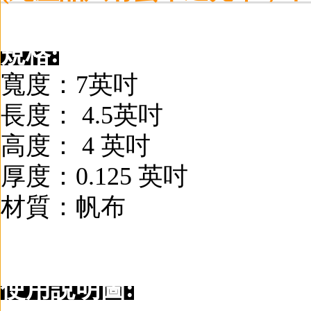
規格
:
寬度
：
7
英吋
長度：
4.5
英吋
高度：
4
英吋
厚度
：0.125
英吋
材質
：
帆布
使用說明圖: