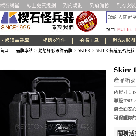
楔石講堂
線上免費規劃
到府規劃
到府健檢
到府安裝
熱門:
MUTEE
．吸隔音聲學
|
相機&附件
|
拍攝工具
|
燈光&影棚
首頁
：
品牌專館
>
動態錄影設備品牌
>
SKIER
>
SKIER 抗撞氣密提箱
Skie
產品編號:
內尺寸：19
等級IP6
最全面安
可保護你
關聯活