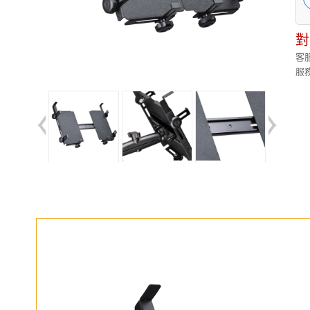
對
客服
服務