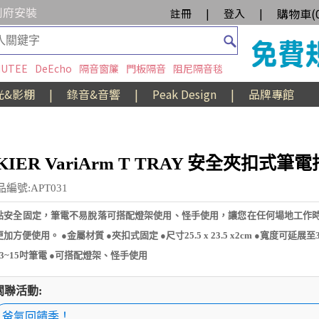
到府安裝
購物車(
註冊
|
登入
|
UTEE
DeEcho
隔音窗簾
門板隔音
阻尼隔音毯
光&影棚
|
錄音&音響
|
Peak Design
|
品牌專館
KIER VariArm T TRAY 安全夾扣式筆
品編號:APT031
點安全固定，筆電不易脫落可搭配燈架使用、怪手使用，讓您在任何場地工作
加方便使用。 ●金屬材質 ●夾扣式固定 ●尺寸25.5 x 23.5 x2cm ●寬度可延展至3
13~15吋筆電 ●可搭配燈架、怪手使用
關聯活動:
爸氣回饋季！