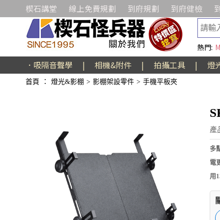
楔石講堂
線上免費規劃
到府規劃
到府健檢
熱門:
M
．吸隔音聲學
|
相機&附件
|
拍攝工具
|
燈
首頁
：
燈光&影棚
>
影棚架設零件
>
手機平板夾
S
產
多
電更
用